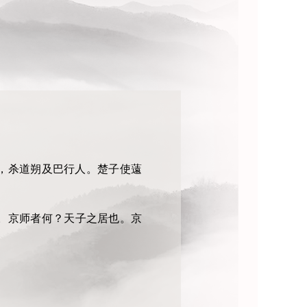
，杀道朔及巴行人。楚子使薳
。京师者何？天子之居也。京