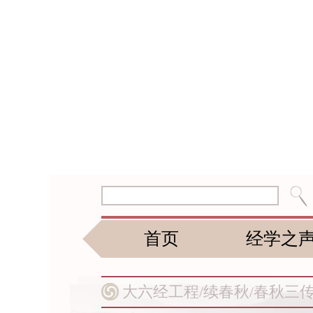
首页
经学之
大六经工程/
续春秋/
春秋三