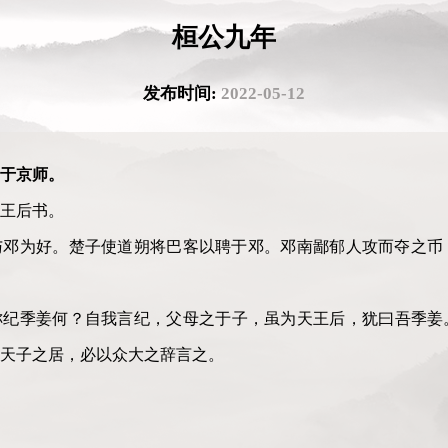
桓公九年
发布时间:
2022-05-12
于京师。
王后书。
与邓为好。楚子使道朔将巴客以聘于邓。邓南鄙郁人攻而夺之币
称纪季姜何？自我言纪
，
父母之于子
，
虽为天王后，犹曰吾季姜
天子之居，必以众大之辞言之。