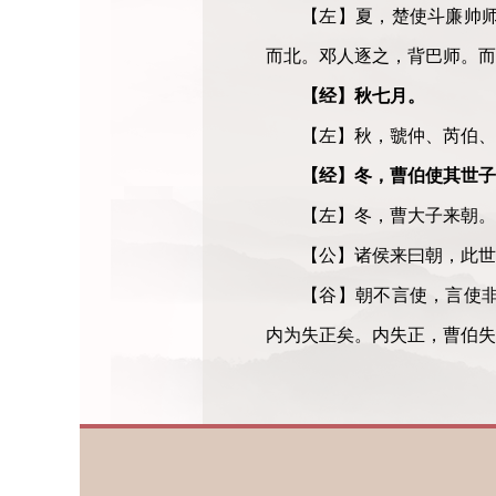
【左】夏，楚使斗廉帅
而北。邓人逐之，背巴师
。
而
【经】秋七月。
【左】秋，虢仲、芮伯、
【经】冬，曹伯使其世子
【左】冬，曹大子来朝
。
【公】诸侯来曰朝，此世
【谷】朝不言使，言使
内为失正矣。内失正，曹伯失