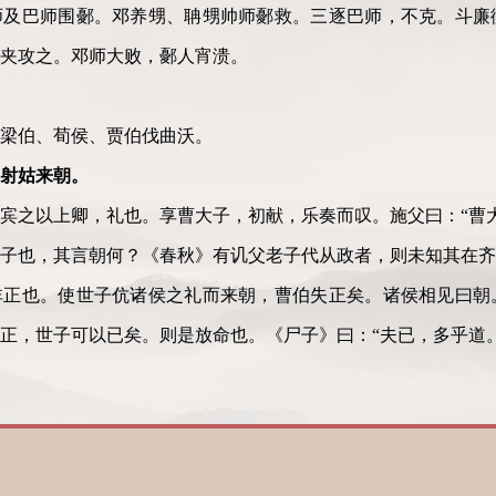
师及巴师围鄾。邓养甥、聃甥帅师鄾救。三逐巴师，不克。斗廉
夹攻之。邓师大败，鄾人宵溃。
梁伯、荀侯、贾伯伐曲沃。
射姑来朝。
宾之以上卿，礼也。享曹大子，初献，乐奏而叹。施父曰：
“
曹
子也，其言朝何？《春秋》有讥父老子代从政者，则未知其在齐
非正也。使世子伉诸侯之礼而来朝，曹伯失正矣。诸侯相见曰朝
正，世子可以已矣
。
则是放命也。《尸子》曰：
“夫已，多乎道。