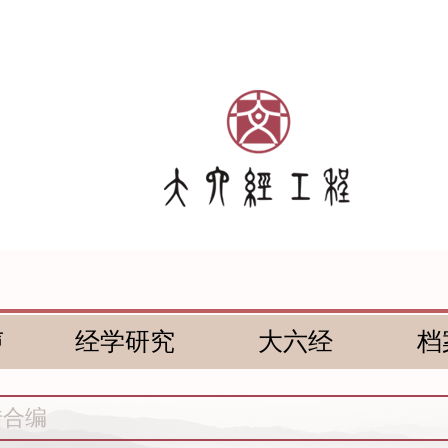
声
经学研究
大六经
档
传合编