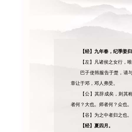
【经】九年春，纪季姜归
【左】凡诸侯之女行，唯
巴子使韩服告于楚，请
章让于邓，邓人弗受。
【公】其辞成矣，则其
者何？大也。师者何？众也。
【谷】为之中者归之也。
【经】夏四月。