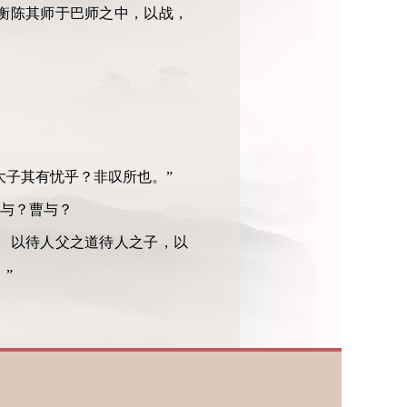
衡陈其师于巴师之中，以战，
大子其有忧乎？非叹所也。
”
与
？
曹与？
。以待人父之道待人之子，以
”