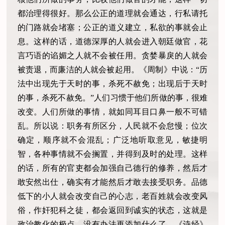
都治理得很好。那么公正的道理就会通达，行私请托
的门路就会堵塞；公正的道义建立，私欲的事就会止
息。这样的话，道德深厚的人就会进入朝廷做官，花
言巧语的谄媚之人就不会被任用。贪婪暴戾的人就会
被责退，而廉洁的人就会被起用。《周制》中说：“历
法中出现先于天时的事，杀死不赦免；出现后于天时
的事，杀死不赦免。”人们习惯于他们所做的事，很难
改变。人们所做的事情，就如同耳目口鼻一般不可错
乱。所以说：职务有所区分，人民就不会怠慢；位次
确定，顺序就不会混乱；广泛地听取意见，敏捷明
智，各种事情就不会搁置，并得到及时的处理。这样
的话，所有的官吏都会加强自己德行的修养，然后才
敢安然出仕，确实有才能然后才敢去接受职务。品德
低下的小人就会改变自己的心志，老百姓就会改变风
俗，作奸犯科之徒，都会返回到诚实的状态，这就是
政治教化的极点，没有办法再添加什么了。《诗经》