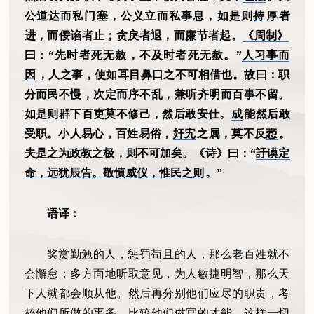
公道达而私门塞，公义立而私事息，如是则
持
厚者
进，而佞谄者止；贪戾者退，而廉节者起。
《周制》
曰：“先时者死无赦，不及时者死无赦。”
人习事而
因
，人之事，使如耳目鼻口之不可相借也。故曰：职
分而民不慢，次定而序不乱，兼听齐明而百事不留。
如是则群下百吏莫不修己，然后敢安仕。
成
能然后敢
受职。小人易心，百姓易俗，
奸宄
之属，莫不反
悫
。
夫是之为政教之极，则不可加矣。《诗》曰：“
訏谟定
命，远犹辰告。敬慎威仪，惟民之则
。”
语译：
奖赏勤勉的人，惩罚苟且的人，那么老百姓就不
会懈怠；多方面地听取意见，为人敏捷明智，那么天
下人就都会顺从他。然后再分别他们应尽的职责，考
核他们所做的事务，比较他们做官的才能，这样一切