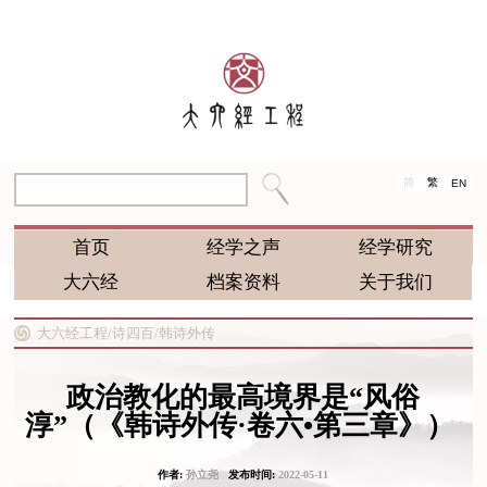
简
繁
EN
首页
经学之声
经学研究
大六经
档案资料
关于我们
大六经工程/
诗四百/
韩诗外传
政治教化的最高境界是“风俗
淳”（《韩诗外传·卷六•第三章》） ​
作者:
孙立尧
发布时间:
2022-05-11