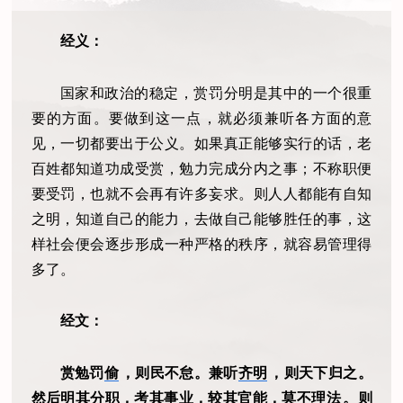
经义：
国家和政治的稳定，赏罚分明是其中的一个很重
要的方面。要做到这一点，就必须兼听各方面的意
见，一切都要出于公义。如果真正能够实行的话，老
百姓都知道功成受赏，勉力完成分内之事；不称职便
要受罚，也就不会再有许多妄求。则人人都能有自知
之明，知道自己的能力，去做自己能够胜任的事，这
样社会便会逐步形成一种严格的秩序，就容易管理得
多了。
经文：
赏勉罚
偷
，则民不怠。兼听
齐明
，则天下归之。
然后明其分职，考其事业，较其官能，莫不
理法
。则