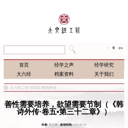
简
繁
EN
首页
经学之声
经学研究
大六经
档案资料
关于我们
大六经工程/
诗四百/
韩诗外传
善性需要培养，欲望需要节制（《韩
诗外传·卷五•第三十二章》）
作者:
孙立尧
发布时间:
2022-05-10