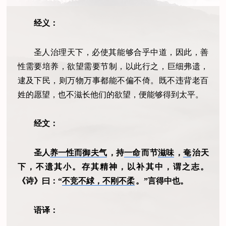
经义：
圣人治理天下，必使其能够合乎中道，因此，善
性需要培养，欲望需要节制，以此行之，
巨细弗遗，
逮及下民，则万物万事都能不偏不倚。既不违背老百
姓的愿望，也不滋长他们的欲望，便能够得到太平。
经文：
圣人
养一性而御夫气
，持
一命
而节
滋味
，
奄
治天
下，不遗其小。存其精神，以补其中，谓之志。
《诗》曰：“
不竞不絿，不刚不柔
。”言得中也。
语译：