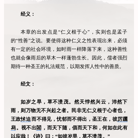
经义：
本章的出发点是“仁义根于心”，实则也是孟子
的“性善”之说。要使得这种仁义之性表现出来，必须
有一定的社会环境，如时雨一样降落下来，这种善性
也就会像雨后的草木一样蓬勃生长。因此，儒者强烈
期待一种圣王的礼法规范，以期发挥人性中的善质。
经文：
如岁之旱，草不溃茂。然天悖然兴云，沛然下
雨，则万物无不兴起之者。民非无仁义根于心者也，
王政
怵迫
而不得见，忧郁而不得出，圣王在，彼
厉躧
舄
。视不出
閤
，而天下随，倡而天下和，何如在此有
以应哉！《诗》曰：“
如彼岁旱，草不溃茂
。”