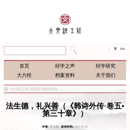
简
繁
EN
首页
经学之声
经学研究
大六经
档案资料
关于我们
大六经工程/
诗四百/
韩诗外传
法生德，礼兴善（《韩诗外传·卷五•
第三十章》）
作者:
孙立尧
发布时间:
2022-05-10