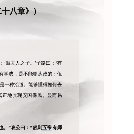
二十八章》）
‘贼夫人之子。’子路曰：‘有
没有学成，是不能够从政的；但
也是一种治道。能够懂得如何去
真正地实现安国保民。显而易
也。”哀公曰：“然则
五帝
有师