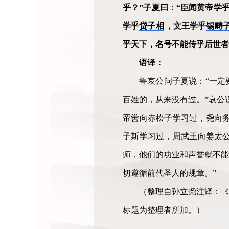
乎？”子夏曰：“臣闻黄帝学
学乎
贷子相
，文王学乎
锡畴
乎天下，名号不能传乎后世者
语译：
鲁哀公问子夏说：“一定
百姓的，从来没有过。”哀公
帝喾向赤松子学习过，尧向
子斯学习过，周武王向姜太
师，他们的功业和声誉就不能
切遵循前代圣人的规章。”
（整理自孙立尧注译：《
标题为整理者所加。）