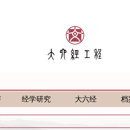
声
经学研究
大六经
档
传