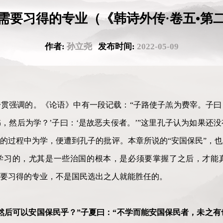
需要习得的专业（《韩诗外传·卷五•第
作者:
孙立尧
发布时间:
2022-05-09
贯强调的。《论语》中有一段记载：“子路使子羔为费宰。子曰：
，然后为学？’子曰：‘是故恶夫佞者。’”这里孔子认为如果还
的过程中为学，便遭到孔子的批评。本章所说的“安国保民”，
学习的，尤其是一些治国的根本，是必须要掌握了之后，才能
要习得的专业，不是国民选出之人就能胜任的。
然后可以安国保民乎？”子夏曰：“不学而能安国保民者，未之有