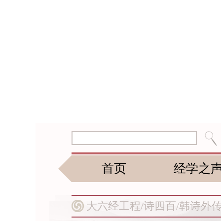
首页
经学之
大六经工程/
诗四百/
韩诗外