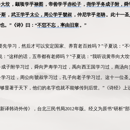
乎
大坟
，颛顼学乎
禄图
，帝喾学乎
赤松子
，
尧学乎务成子附，舜
子斯
，
武王学乎太公，周公学乎虢叔
，仲尼学乎
老聃
。此十一圣
也。”《诗》曰：“
不愆不忘，率由旧章
。”
要先学习，然后才可以安定国家、养育老百姓吗？”子夏说：“
说：“这样的话，五帝都有老师吗？”子夏说：“我听说黄帝向大
务成子附学习过，舜向尹寿学习过，禹向西王国学习过，商汤向
公学习过，周公向虢叔学习过，孔子向老子学习过。这十一位圣
够显著于天下，他们的名字也就不能够传到后世。”《诗经》上
新译韩诗外传》，台北三民书局2012年版。经义为原书“研析”