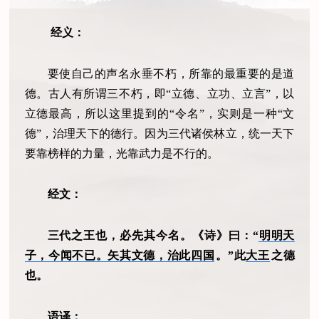
经义：
要使自己的声名永垂不朽，所靠的最重要的是道
德。古人有所谓三不朽，即“立德、立功、立言”，以
立德最高，所以这里提到的“令名”，实则是一种“文
德”，治理天下的德行。因为三代诸侯林立，统一天下
要靠榜样的力量，光靠武力是不行的。
经文：
三代之王也，必先其今名。《诗》曰：“
明明天
子，今闻不已。矢其文德，治此四国
。”此
大王
之德
也。
语译：