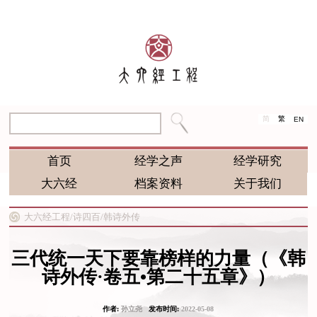
简
繁
EN
首页
经学之声
经学研究
大六经
档案资料
关于我们
大六经工程/
诗四百/
韩诗外传
三代统一天下要靠榜样的力量（《韩
诗外传·卷五•第二十五章》）
作者:
孙立尧
发布时间:
2022-05-08