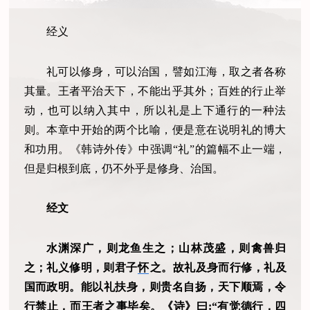
经义
礼可以修身，可以治国，譬如江海，取之者各称
其量。王者平治天下，不能出乎其外；百姓的行止举
动，也可以纳入其中，所以礼是上下通行的一种法
则。本章中开始的两个比喻，便是意在说明礼的博大
和功用。《韩诗外传》中强调“礼”的篇幅不止一端，
但是归根到底，仍不外乎是修身、治国。
经文
水渊深广，则龙鱼生之；山林茂盛，则禽兽归
之；礼义修明，则君子
怀
之。故礼及身而行修，礼及
国而政明。能以礼扶身，则贵名自扬，天下顺焉，令
行禁止，而王者之事毕矣。《诗》曰:“
有觉德行，四