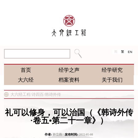
简
繁
EN
首页
经学之声
经学研究
大六经
档案资料
关于我们
大六经工程/
诗四百/
韩诗外传
礼可以修身，可以治国（《韩诗外传
·卷五•第二十一章》）
作者:
孙立尧
发布时间:
2022-05-08