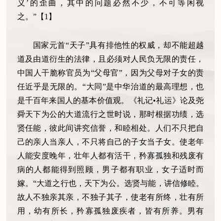
义’的歪曲，其中的问题必然不少，不可等闲视
之。”【1】
国家元首“天子”具有排他性的权威，却不能超越
道及由道衍生的法律，且必须对人民负无限的责任，
中国人干脆称官员为“父母官”，因为父母对子女的责
任近乎是无限的。“大同”是中华治道的最高理想，也
是千百年来国人的基本价值观。《礼记•礼运》论及尧
舜天下为公的大道流行之世时说，那时根据功绩，选
贤任能，彼此间讲究信誉，和睦相处。人们不只把自
己的亲人当亲人，不只将自己的子女当子女。使老年
人能安度晚年，壮年人都有活干，矜寡孤独和残废有
病的人都能得到照顾，男子都有职业，女子适时而
嫁。“大道之行也，天下为公。选贤与能，讲信修睦。
故人不独亲其亲，不独子其子，使老有所终，壮有所
用，幼有所长，矜寡孤独废疾者，皆有所养。男有