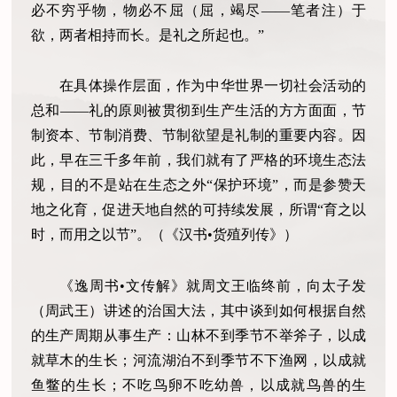
必不穷乎物，物必不屈（屈，竭尽——笔者注）于
欲，两者相持而长。是礼之所起也。”
在具体操作层面，作为中华世界一切社会活动的
总和——礼的原则被贯彻到生产生活的方方面面，节
制资本、节制消费、节制欲望是礼制的重要内容。因
此，早在三千多年前，我们就有了严格的环境生态法
规，目的不是站在生态之外“保护环境”，而是参赞天
地之化育，促进天地自然的可持续发展，所谓“育之以
时，而用之以节”。（《汉书•货殖列传》）
《逸周书•文传解》就周文王临终前，向太子发
（周武王）讲述的治国大法，其中谈到如何根据自然
的生产周期从事生产：山林不到季节不举斧子，以成
就草木的生长；河流湖泊不到季节不下渔网，以成就
鱼鳖的生长；不吃鸟卵不吃幼兽，以成就鸟兽的生