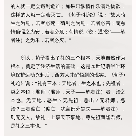
的人就一定会遇到危难；如果只纵情作乐满足物欲，
这样的人就一定会灭亡。《荀子•礼论》说：“故人苟
生之为见，若者必死；苟利之为见，若者必害；苟怠
惰偷懦之为安，若者必危；苟情说（说：通‘悦’——笔
者注）之为乐，若者必灭。”
所以，荀子提出了礼的三个根本，天地自然作为
根本，奠定了经济生活的基础，这是20世纪后半叶环
境保护运动兴起后，西方人才醒悟到的现实。《荀子•
礼论》说：“礼有三本：天地者，生之本也；先祖者，
类之本也；君师（君师，天子——笔者注）者，治之
本也。无天地，恶生？无先祖，恶出？无君师，恶
治？三者偏亡（偏亡，犹言部分缺失——笔者注），
则无安人。故礼，上事天下事地，尊先祖而隆君师。
是礼之三本也。”