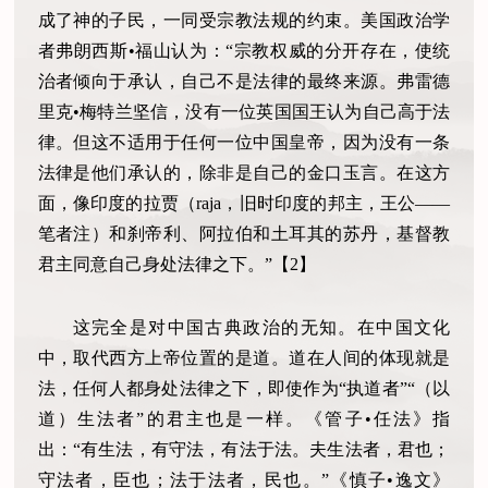
成了神的子民，一同受宗教法规的约束。美国政治学
者弗朗西斯•福山认为：“宗教权威的分开存在，使统
治者倾向于承认，自己不是法律的最终来源。弗雷德
里克•梅特兰坚信，没有一位英国国王认为自己高于法
律。但这不适用于任何一位中国皇帝，因为没有一条
法律是他们承认的，除非是自己的金口玉言。在这方
面，像印度的拉贾（raja，旧时印度的邦主，王公——
笔者注）和刹帝利、阿拉伯和土耳其的苏丹，基督教
君主同意自己身处法律之下。”【2】
这完全是对中国古典政治的无知。在中国文化
中，取代西方上帝位置的是道。道在人间的体现就是
法，任何人都身处法律之下，即使作为“执道者”“（以
道）生法者”的君主也是一样。《管子•任法》指
出：“有生法，有守法，有法于法。夫生法者，君也；
守法者，臣也；法于法者，民也。”《慎子•逸文》