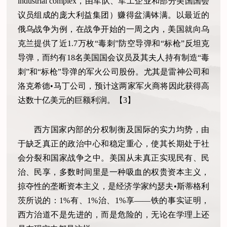
industrial complex，由军队、军工企业和部分美国国会
议员组成的庞大利益集团）赚得盆满钵满。以最近的
俄乌战争为例，在战争开始的一周之内，美国就向乌
克兰提供了近1.7万枚“毒刺”防空导弹和“标枪”反坦克
导弹，而约有18名美国国会议员及其夫人持有制造“毒
刺”和“标枪”导弹的军火公司股份。尤其是雷神公司和
洛克希德•马丁公司，预计这两家军火商将因此获得高
达数十亿美元的巨额利润。【3】
西方国家内部的分权制衡及国际的实力均势，由
于缺乏真正的政治中心和稳定重心，使其长期处于社
会分裂和国家战争之中。美国从未真正实现民有、民
治、民享，多数时间里是一种吸血的权贵资本主义，
掠夺性的垄断资本主义，是经济学家约瑟夫•斯蒂格利
茨所说的：1%有、1%治、1%享——铁的事实证明，
西方治道不是先进的，而是危险的，无论在学理上还