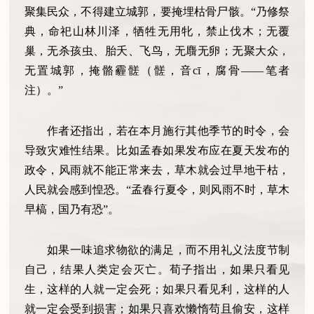
聚集民众，不得建立城郭，要掩埋枯骨尸骸。“乃修祭
典，命祀山林川泽，牺牲无用牝，禁止伐木；无覆
巢，无杀孩虫、胎夭、飞鸟，无麛无卵；无聚大众，
无置城郭，掩骼霾髊（髊，音cī，腐骨——笔者
注）。”
作者还指出，若在本月施行其他季节的时令，会
导致灾难性结果。比如孟春如果发布应在夏天发布的
政令，风雨就不能正常来去，草木就会过早地干枯，
人民就会感到惶恐。“孟春行夏令，则风雨不时，草木
早槁，国乃有恐”。
如果一味追求物欲的满足，而不用礼义法度节制
自己，结果人类定会灭亡。荀子指出，如果只看见
生，这样的人就一定会死；如果只看见利，这样的人
就一定会受到损害；如果只喜欢懒惰苟且偷安，这样