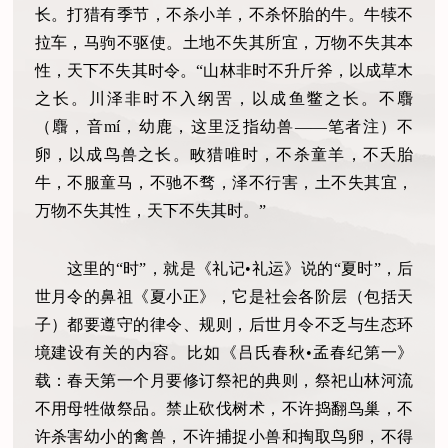
长。打猎有季节，不杀小羊，不杀怀胎的牛。牛犊不
拉车，马驹不驱使。土地不失其所宜，万物不失其本
性，天下不失其时令。“山林非时不升斤斧，以成草木
之长。川泽非时不入纲罟，以成鱼鳖之长。不麛
（麛，音mí，幼鹿，这里泛指幼兽——笔者注）不
卵，以成鸟兽之长。畋猎唯时，不杀童羊，不夭胎
牛，不服童马，不驰不骛，泽不行害，土不失其宜，
万物不失其性，天下不失其时。”
这里的“时”，就是《礼记•礼运》说的“夏时”，后
世月令的鼻祖《夏小正》，它是社会各阶层（包括天
子）都要遵守的律令、规则，后世月令不乏与生态环
境建设有关的内容。比如《吕氏春秋•孟春纪第一》
载：春天第一个月要修订祭祀的典则，祭祀山林河流
不用母牲做祭品。禁止砍伐树术，不许捣翻鸟巢，不
许杀害幼小的禽兽，不许捕捉小兽和掏取鸟卵，不得