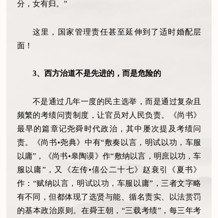
分，女有归。”
这里，国家管理责任甚至延伸到了适时婚配层
面！
3、西方治道不是先进的，而是危险的
不是通过几年一度的民主选举，而是通过复杂且
频繁的考绩问责制度，让官员对人民负责。《尚书》
最早的篇章记尧舜时代政治，其中屡次提及考绩问
责。《尚书•尧典》中有“敷奏以言，明试以功，车服
以庸”，《尚书•皋陶谟》作“敷纳以言，明庶以功，车
服以庸”，又《左传•僖公二十七》赵衰引《夏书》
作：“赋纳以言，明试以功，车服以庸”，三者文字略
有不同，但都体现了选贤与能、循名责实、以法赏罚
的基本政治原则。在舜王朝，“三载考绩”，每三年考