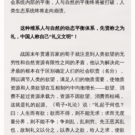
会系统内部的平衡，人与自然的平衡终将被打破，人
类生态系统终将走向崩溃。
这种维系人与自然的动态平衡体系，先贤称之为
礼，中国人称自己“礼义文明”！
战国末年贯通百家的荀子就注意到人类欲望的无
穷性和自然资源有限性之间的矛盾，他认为解决此一
矛盾的根本在于区别确定人们的社会职责（名分），
用以调节人类的欲望，满足人们的物质需要，使物质
资源和人类欲望在互相制约中均衡增长——欲望、消
费不超过资源承载力，资源不因欲望、消费而枯竭，
这就是礼的起源。《荀子•礼论》说：“礼起于何也？
曰：人生而有欲；欲而不得，则不能无求；求而无度
量分界，则不能不争；争则乱，乱则穷。先王恶其乱
也，故制礼义以分之，以养人之欲，给人之求，使欲