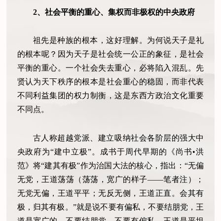
2、社会平衡的重心、集权而非极权的中央政府
祖先是种族的根本，这好理解。为何说天子是礼
的根本呢？因为天子是社会统一公正的象征，是社会
平衡的重心。一个社会失去重心，必将陷入混乱。先
贤认为天下秩序的根本是社会重心的稳固，而非代表
不同利益集团的权力制衡，这是东西方政治文化重要
不同点。
古人称超越党派、建立吸纳社会各阶层的强大中
央政府为“建中立极”。成书于周代早期的《尚书•洪
范》将“建其有极”作为治国大法的核心，指出：“无偏
无党，王道荡荡（荡荡，宽广的样子——笔者注）；
无党无偏，王道平平；无反无侧，王道正直。会其有
极，归其有极。”就是说不要有偏私，不要结朋党，王
道是宽广的。不要结朋党，不要有偏私，王道是平坦