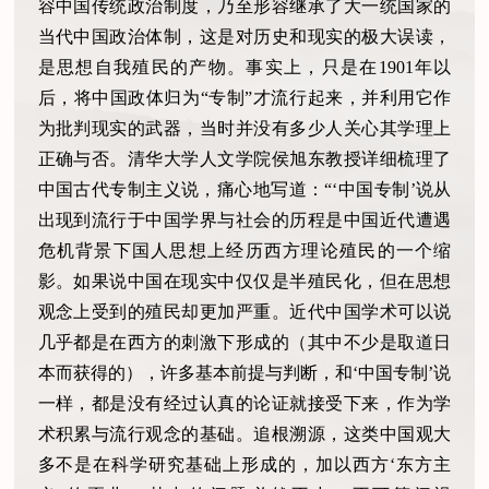
容中国传统政治制度，乃至形容继承了大一统国家的
当代中国政治体制，这是对历史和现实的极大误读，
是思想自我殖民的产物。事实上，只是在1901年以
后，将中国政体归为“专制”才流行起来，并利用它作
为批判现实的武器，当时并没有多少人关心其学理上
正确与否。清华大学人文学院侯旭东教授详细梳理了
中国古代专制主义说，痛心地写道：“‘中国专制’说从
出现到流行于中国学界与社会的历程是中国近代遭遇
危机背景下国人思想上经历西方理论殖民的一个缩
影。如果说中国在现实中仅仅是半殖民化，但在思想
观念上受到的殖民却更加严重。近代中国学术可以说
几乎都是在西方的刺激下形成的（其中不少是取道日
本而获得的），许多基本前提与判断，和‘中国专制’说
一样，都是没有经过认真的论证就接受下来，作为学
术积累与流行观念的基础。追根溯源，这类中国观大
多不是在科学研究基础上形成的，加以西方‘东方主