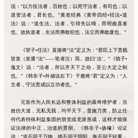
说：“以力役法者，百姓也；以死守法者，有司也；以
道变法者，君长也。”黄老经典《黄帝四经•经法•道
法》说：“道生法。法者，引得失以绳，而明曲直者
也。故执道者，生法而弗敢犯也，法立而弗敢废也。”
《管子•任法》直接将“法”定义为：“君臣上下贵贱
皆发（发通“法”——笔者注）焉。故曰‘法’。”《慎子•
逸文》说：“法者，所以齐天下之动，至公大定之制
也。”《韩非子•外储说右下》干脆将“君”定义为：“人
主者，守法责成以立功者也。”
元首作为人民长远和整体利益的最终维护者，当
效仿大道，无私无我，均平天下，普施万类，防止任
何代表特殊利益集团的朋党或党派形成，这样才能保
证法律的中正，治道的贯彻。《韩非子•扬榷》论证
说：“道不同于万物，德不同于阴阳，衡不同于轻重，