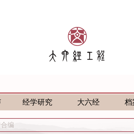
声
经学研究
大六经
档
传合编