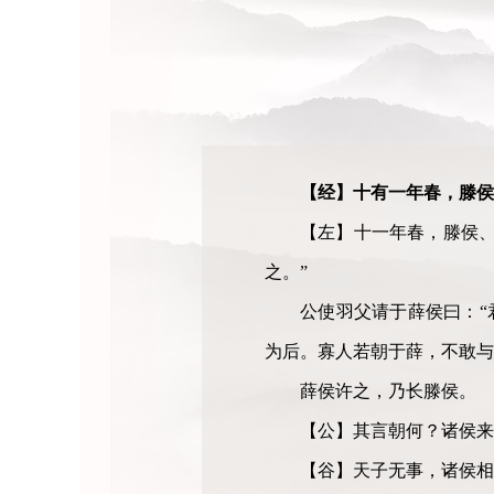
【经】十有一年春，滕侯
【左】十一年春，滕侯
之。
”
公使羽父请于薛侯曰：
“
为后。寡人若朝于薛，不敢与
薛侯许之，乃长滕侯。
【公】其言朝何？诸侯来
【谷】天子无事，诸侯相