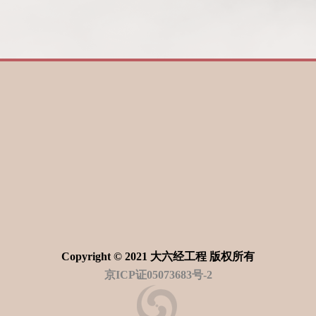
Copyright © 2021 大六经工程 版权所有
京ICP证05073683号-2