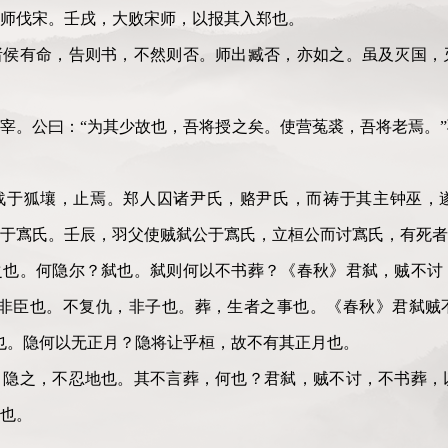
师伐宋。壬戌，大败宋师，以报其入郑也。
诸侯有命，告则书，不然则否。师出臧否，亦如之。虽及灭国，
大宰。公曰：
“
为其少故也，吾将授之矣。使营菟裘，吾将老焉。
”
战于狐壤，止焉。郑人囚诸尹氏，赂尹氏
，
而祷于其主钟巫，
于寪氏。壬辰，羽父使贼弑公于寪氏，立桓公而讨寪氏，有死者
之也。何隐尔？弑也。弑则何以不书葬？《春秋》君弑，贼不讨
，非臣也。不复仇，非子也。葬，生者之事也。《春秋》君弑贼
也。隐何以无正月？隐将让乎桓，故不有其正月也。
。隐之，不忍地也。其不言葬，何也？君弑，贼不讨，不书葬，
也。