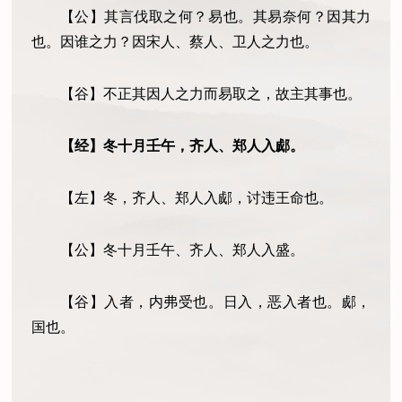
【公】其言伐取之何？易也。其易奈何？因其力
也。因谁之力？因宋人、蔡人、卫人之力也。
【谷】不正其因人之力而易取之
，
故主其事也。
【
经
】冬十月壬午，齐人、郑人入郕。
【左】冬，齐人、郑人入郕，讨违王命也。
【公】冬十月壬午、齐人、郑人入盛。
【谷】入者，内弗受也。日入，恶入者也。郕，
国也。