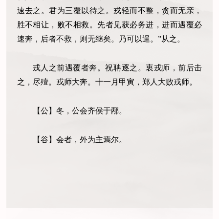
速去之。君为三覆以待之。戎轻而不整，贪而无亲，
胜不相让，败不相救。先者见获必务进，进而遇覆必
速奔，后者不救，则无继矣。乃可以逞。
”
从之。
戎人之前遇覆者奔。祝聃逐之。衷戎师，前后击
之，尽殪。戎师大奔。十一月甲寅，郑人大败戎师。
【公】冬，公会齐侯于邴。
【谷】会者，外为主焉尔。