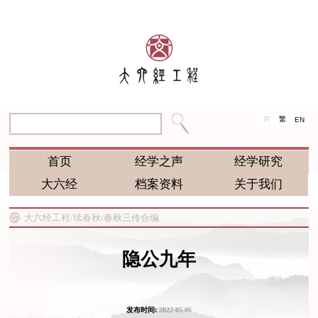
简
繁
EN
首页
经学之声
经学研究
大六经
档案资料
关于我们
大六经工程/
续春秋/
春秋三传合编
隐公九年
发布时间:
2022-05-06