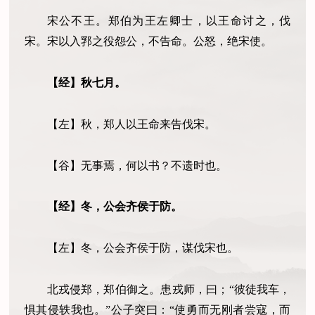
宋公不王。郑伯为王左卿士，以王命讨之，伐
宋。宋以入郛之役怨公，不告命。公怒，绝宋使。
【经】秋七月。
【左】秋，郑人以王命来告伐宋。
【谷】无事焉，何以书？不遗时也。
【经】冬，公会齐侯于防。
【左】冬，公会齐侯于防，谋伐宋也。
北戎侵郑，郑伯御之。患戎师，曰；
“
彼徒我车，
惧其侵轶我也。
”
公子突曰：
“
使勇而无刚者尝寇，而