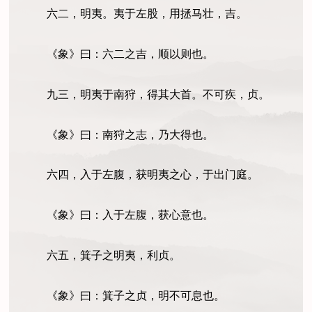
六二，明夷。夷于左股，用拯马壮，吉。
《象》曰：六二之吉，顺以则也。
九三，明夷于南狩，得其大首。不可疾，贞。
《象》曰：南狩之志，乃大得也。
六四，入于左腹，获明夷之心，于出门庭。
《象》曰：入于左腹，获心意也。
六五，箕子之明夷，利贞。
《象》曰：箕子之贞，明不可息也。