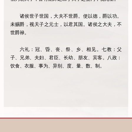
诸侯世子世国，大夫不世爵。使以德，爵以功。
未赐爵，视天子之元士，以君其国。诸侯之大夫，不
世爵禄。
六礼：冠、昏、丧、祭、乡、相见。七教：父
子、兄弟、夫妇、君臣、长幼、朋友、宾客。八政：
饮食、衣服、事为、异别、度、量、数、制。