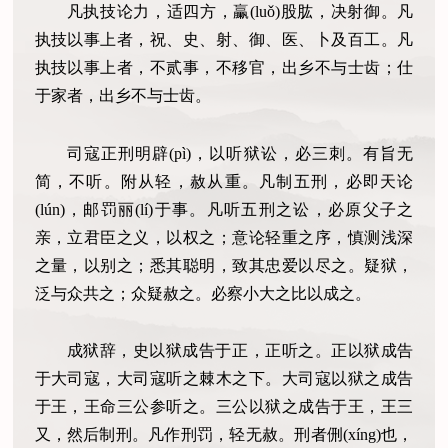
凡执技论力，适四方，臝(luǒ)股肱，决射御。凡
执技以事上者，祝、史、射、御、医、卜及百工。凡
执技以事上者，不贰事，不移官，出乡不与士齿；仕
于家者，出乡不与士齿。
司寇正刑明辟(pì)，以听狱讼，必三刺。有旨无
简，不听。附从轻，赦从重。凡制五刑，必即天论
(lún)，邮罚丽(lí)于事。凡听五刑之讼，必原父子之
亲，立君臣之义，以权之；意论轻重之序，慎测浅深
之量，以别之；悉其聪明，致其忠爱以尽之。疑狱，
泛与众共之；众疑赦之。必察小大之比以成之。
成狱辞，史以狱成告于正，正听之。正以狱成告
于大司寇，大司寇听之棘木之下。大司寇以狱之成告
于王，王命三公参听之。三公以狱之成告于王，王三
又，然后制刑。凡作刑罚，轻无赦。刑者侀(xíng)也，