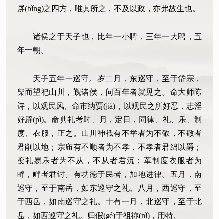
屏(bǐng)之四方，唯其所之，不及以政，亦弗故生也。
诸侯之于天子也，比年一小聘，三年一大聘，五
年一朝。
天子五年一巡守。岁二月，东巡守，至于岱宗，
柴而望祀山川，觐诸侯，问百年者就见之。命大师陈
诗，以观民风。命市纳贾(jià)，以观民之所好恶，志淫
好辟(pì)。命典礼考时、月，定日，同律、礼、乐、制
度、衣服，正之。山川神袛有不举者为不敬，不敬者
君削以地；宗庙有不顺者为不孝，不孝者君绌以爵；
变礼易乐者为不从，不从者君流；革制度衣服者为
畔，畔者君讨。有功德于民者，加地进律。五月，南
巡守，至于南岳，如东巡守之礼。八月，西巡守，至
于西岳，如南巡守之礼。十有一月，北巡守，至于北
岳，如西巡守之礼。归假(gé)于祖祢(nǐ)，用特。