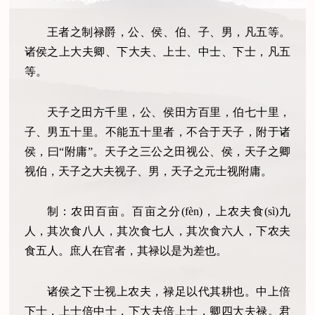
王者之制禄爵，公、侯、伯、子、男，凡五等。
诸侯之上大夫卿、下大夫、上士、中士、下士，凡五
等。
天子之田方千里，公、侯田方百里，伯七十里，
子、男五十里。不能五十里者，不合于天子，附于诸
侯，曰“附庸”。天子之三公之田视公、侯，天子之卿
视伯，天子之大夫视子、男，天子之元士视附庸。
制：农田百亩。百亩之分(fèn)，上农夫食(sì)九
人，其次食八人，其次食七人，其次食六人，下农夫
食五人。庶人在官者，其禄以是为差也。
诸侯之下士视上农夫，禄足以代其耕也。中上倍
下士，上士倍中士，下大夫倍上士，卿四大夫禄。君