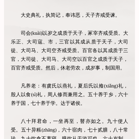
大史典礼，执简记，奉讳恶，天子齐戒受谏。
司会(kuài)以岁之成质于天子，冢宰齐戒受质。大
乐正、大司寇、市，三官以其成从质于天子，大司
徒、大司马、大司空齐戒受质。百官各以其成质于三
官，大司徒、大司马、大司空以百官之成质于天子，
百官齐戒受质。然后，休老劳农，成岁事，制国用。
凡养老：有虞氏以燕礼，夏后氏以飨(xiǎng)礼，
殷人以食(sì)礼，周人修而兼用之。五十养于乡，六十
养于国，七十养于学。达于诸侯。
八十拜君命，一坐再至，瞽亦如之。九十使人
受。五十异粻(zhāng)，六十宿肉，七十贰膳，八十常
珍，九十饮食不离寝，膳饮从于游可也。六十岁制，