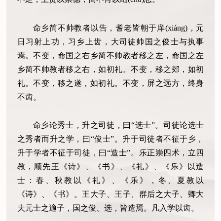
命乡简不帅教者以告，耆老皆朝于庠(xiáng)，元
日习射上功，习乡上齿，大司徒帅国之俊士与执事
焉。不变，命国之右乡简不帅教者移之左，命国之左
乡简不帅教者移之右，如初礼。不变，移之郊，如初
礼。不变，移之遂，如初礼。不变，屏之远方，终身
不齿。
命乡论秀士，升之司徒，曰“选士”。司徒论选士
之秀者而升之学，曰“俊士”。升于司徒者不征于乡，
升于学者不征于司徒，曰“造士”。乐正崇四术，立四
教，顺先王《诗》、《书》、《礼》、《乐》以造
士：春、秋教以《礼》、《乐》，冬、夏教以
《诗》、《书》。王大子、王子、群后之大子、卿大
夫元士之適子，国之俊、选，皆造焉。凡入学以齿。