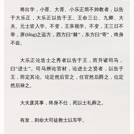
将出学，小胥、大胥、小乐正简不帅教者，以告
于大乐正，大乐正以告于王。王命三公、九卿、大
夫、元士皆入学。不变，王亲视学。不变，王三日不
举，屏(bǐng)之远方，西方曰“棘”，东方曰“寄”，终身
不齿。
大乐正论造士之秀者以告于王，而升诸司马，
曰“进士”。司马辨论官材，论进士之贤者，以告于
王，而定其论。论定然后官之，任官然后爵之，位定
然后禄之。
大夫废其事，终身不仕，死以士礼葬之。
有发，则命大司徒教士以车甲。