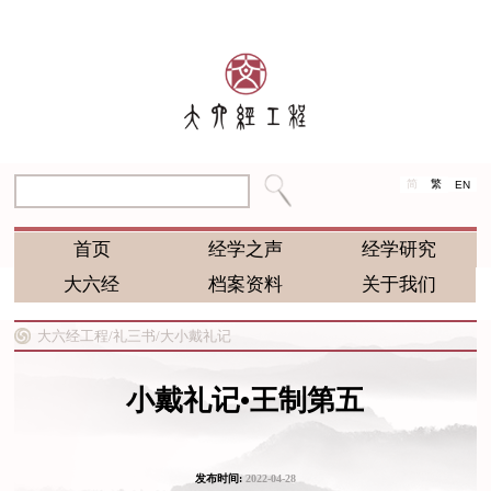
简
繁
EN
首页
经学之声
经学研究
大六经
档案资料
关于我们
大六经工程/
礼三书/
大小戴礼记
小戴礼记•王制第五
发布时间:
2022-04-28