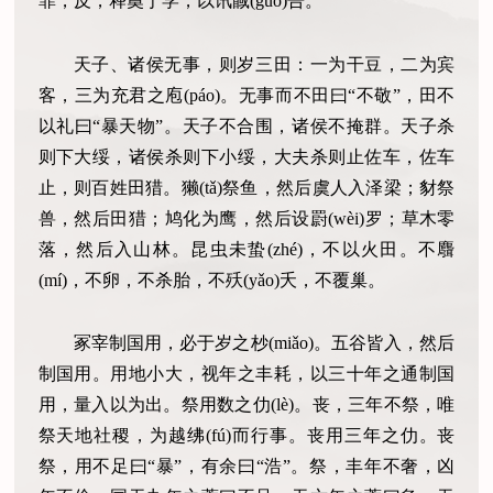
罪，反，释奠于学，以讯馘(guó)告。
天子、诸侯无事，则岁三田：一为干豆，二为宾
客，三为充君之庖(páo)。无事而不田曰“不敬”，田不
以礼曰“暴天物”。天子不合围，诸侯不掩群。天子杀
则下大绥，诸侯杀则下小绥，大夫杀则止佐车，佐车
止，则百姓田猎。獭(tǎ)祭鱼，然后虞人入泽梁；豺祭
兽，然后田猎；鸠化为鹰，然后设罻(wèi)罗；草木零
落，然后入山林。昆虫未蛰(zhé)，不以火田。不麛
(mí)，不卵，不杀胎，不殀(yǎo)夭，不覆巢。
冢宰制国用，必于岁之杪(miǎo)。五谷皆入，然后
制国用。用地小大，视年之丰耗，以三十年之通制国
用，量入以为出。祭用数之仂(lè)。丧，三年不祭，唯
祭天地社稷，为越绋(fú)而行事。丧用三年之仂。丧
祭，用不足曰“暴”，有余曰“浩”。祭，丰年不奢，凶