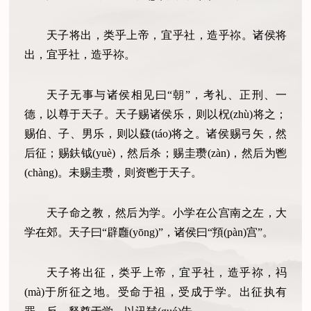
天子将出，类乎上帝，宜乎社，造乎祢。诸侯将
出，宜乎社，造乎祢。
天子无事与诸侯相见曰“朝”，考礼、正刑、一
德，以尊于天子。天子赐诸侯乐，则以柷(zhù)将之；
赐伯、子、男乐，则以鼗(táo)将之。诸侯赐弓矢，然
后征；赐鈇钺(yuè)，然后杀；赐圭瓒(zàn)，然后为鬯
(chàng)。未赐圭瓒，则资鬯于天子。
天子命之教，然后为学。小学在公宫南之左，大
学在郊。天子曰“辟廱(yōng)”，诸侯曰“頖(pàn)宫”。
天子将出征，类乎上帝，宜乎社，造乎祢，祃
(mà)于所征之地。受命于祖，受成于学。出征执有