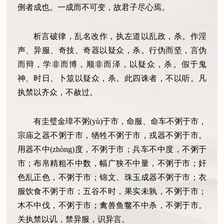
侀者成也。一成而不可变，故君子尽心焉。
析言破律，乱名改作，执左道以乱政，杀。作淫
声、异服、奇技、奇器以疑众，杀。行伪而坚，言伪
而辩，学非而博，顺非而泽，以疑众，杀。假于鬼
神、时日、卜筮以疑众，杀。此四诛者，不以听。凡
执禁以齐众，不赦过。
有圭璧金璋不粥(yù)于市，命服、命车不粥于市，
宗庙之器不粥于市，牺牲不粥于市，戎器不粥于市。
用器不中(zhòng)度，不粥于市；兵车不中度，不粥于
市；布帛精粗不中数，幅广狭不中量，不粥于市；奸
色乱正色，不粥于市；锦文、珠玉成器不粥于市；衣
服饮食不粥于市；五谷不时，果实未孰，不粥于市；
木不中伐，不粥于市；禽兽鱼鳖不中杀，不粥于市。
关执禁以讥，禁异服，识异言。