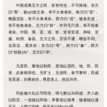
中国戎夷五方之民，皆有性也，不可推移。东方
曰“夷”，被(pī)发文身，有不火食者矣。南方曰“蛮”，
雕题交趾，有不火食者矣。西方曰“戎”，被发衣皮，
有不粒食者矣。北方曰“狄”，衣羽毛穴居，有不粒食
者矣。中国、夷、蛮、戎、狄，皆有安居、和味、宜
服、利用、备器。五方之民，言语不通，嗜欲不同。
达其志，通其欲：东方曰“寄”，南方曰“象”，西方
曰“狄鞮(dī)”，北方曰“译”。
凡居民，量地以制邑，度地以居民。地、邑、民
居，必参相得也。无旷土，无游民，食节事时，民咸
安其居，乐事劝功，尊君亲上，然后兴学。
司徒修六礼以节民性，明七教以兴民德，齐八政
以防淫，一道德以同俗；养耆老以致孝，恤孤独以逮
不足，上贤以崇德，简不肖以绌(chù)恶。