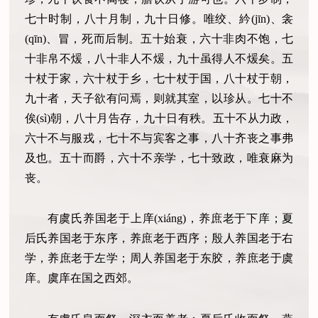
七十时制，八十月制，九十日修。唯绞、紟(jīn)、衾
(qīn)、冒，死而后制。五十始衰，六十非肉不饱，七
十非帛不煖，八十非人不煖，九十虽得人不煖矣。五
十杖于家，六十杖于乡，七十杖于国，八十杖于朝，
九十者，天子欲有问焉，则就其室，以珍从。七十不
俟(sì)朝，八十月告存，九十日有秩。五十不从力政，
六十不与服戎，七十不与宾客之事，八十齐丧之事弗
及也。五十而爵，六十不亲学，七十致政，唯衰麻为
丧。
有虞氏养国老于上庠(xiáng)，养庶老于下庠；夏
后氏养国老于东序，养庶老于西序；殷人养国老于右
学，养庶老于左学；周人养国老于东胶，养庶老于虞
庠。虞庠在国之西郊。