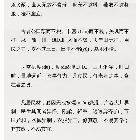
杀犬豕，庶人无故不食珍。庶羞不逾牲，燕衣不逾祭
服，寝不逾庙。
古者公田藉而不税。市廛(chán)而不税，关讥而不
征。林、麓、川、泽以时入而不禁，夫圭田无征。用
民之力，岁不过三日。田里不粥(yù)，墓地不请。
司空执度(dù)，度(duó)地居民，山川沮泽，时四
时，量地远近，兴事任力。凡使民，任老者之事，食
壮者之食。
凡居民材，必因天地寒煖(nuǎn)燥湿，广谷大川异
制。民生其间者异俗。刚柔、轻重、迟速异齐(jì)，五
味异和，器械异制，衣服异宜。修其教，不易其俗；
齐其政，不易其宜。