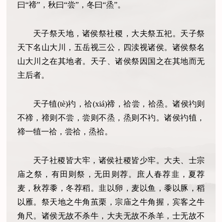
曰“禘”，秋曰“尝”，冬曰“烝”。
天子祭天地，诸侯祭社稷，大夫祭五祀。天子祭
天下名山大川，五岳视三公，四渎视诸侯。诸侯祭名
山大川之在其地者。天子、诸侯祭因国之在其地而无
主后者。
天子犆(tè)礿，祫(xiá)禘，祫尝，祫烝。诸侯礿则
不禘，禘则不尝，尝则不烝，烝则不礿。诸侯礿犆，
禘一犆一祫，尝祫，烝祫。
天子社稷皆大牢，诸侯社稷皆少牢。大夫、士宗
庙之祭，有田则祭，无田则荐。庶人春荐韭，夏荐
麦，秋荐黍，冬荐稻。韭以卵，麦以鱼，黍以豚，稻
以雁。祭天地之牛角茧栗，宗庙之牛角握，宾客之牛
角尺。诸侯无故不杀牛，大夫无故不杀羊，士无故不