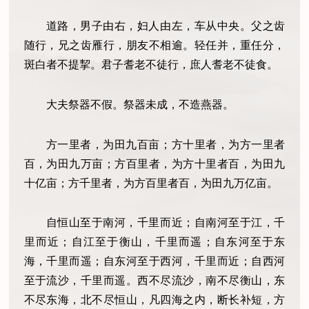
道路，男子由右，妇人由左，车从中央。父之齿
随行，兄之齿雁行，朋友不相逾。轻任并，重任分，
斑白者不提挈。君子耆老不徒行，庶人耆老不徒食。
大夫祭器不假。祭器未成，不造燕器。
方一里者，为田九百亩；方十里者，为方一里者
百，为田九万亩；方百里者，为方十里者百，为田九
十亿亩；方千里者，为方百里者百，为田九万亿亩。
自恒山至于南河，千里而近；自南河至于江，千
里而近；自江至于衡山，千里而遥；自东河至于东
海，千里而遥；自东河至于西河，千里而近；自西河
至于流沙，千里而遥。西不尽流沙，南不尽衡山，东
不尽东海，北不尽恒山，凡四海之内，断长补短，方