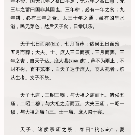
年不俭。国无九年之蓄曰不足，无六年之蓄曰急，无
三年之蓄曰国非其国也。三年耕，必有一年之食；九
年耕，必有三年之食。以三十年之通，虽有凶旱水
溢，民无菜色，然后天子食，日举以乐。
天子七日而殡(bìn)，七月而葬；诸侯五日而殡，
五月而葬；大夫、士、庶人三日而殡，三月而葬。三
年之丧，自天子达。庶人县(xuán)封，葬不为雨止，不
封不树。丧不贰事，自天子达于庶人。丧从死者，祭
从生者。支子不祭。
天子七庙，三昭三穆，与大祖之庙而七。诸侯五
庙，二昭二穆，与大祖之庙而五。大夫三庙，一昭一
穆，与大祖之庙而三。士一庙。庶人祭于寝。
天子、诸侯宗庙之祭，春曰“礿(yuè)”，夏