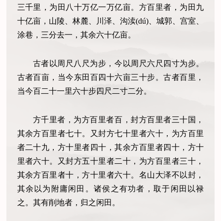
三千里，为田八十万亿一万亿亩。方百里者，为田九
十亿亩，山陵、林麓、川泽、沟渎(dú)、城郭、宫室、
涂巷，三分去一，其余六十亿亩。
古者以周尺八尺为步，今以周尺六尺四寸为步。
古者百亩，当今东田百四十六亩三十步。古者百里，
当今百二十一里六十步四尺二寸二分。
方千里者，为方百里者百，封方百里者三十国，
其余方百里者七十。又封方七十里者六十，为方百里
者二十九，方十里者四十，其余方百里者四十，方十
里者六十。又封方五十里者二十，为方百里者三十，
其余方百里者十，方十里者六十。名山大泽不以封，
其余以为附庸闲田。诸侯之有功者，取于闲田以禄
之。其有削地者，归之闲田。