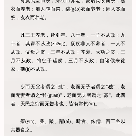
有虞氏皇而祭，深衣而养老；夏后氏收而祭，燕
衣而养老；殷人冔而祭，缟(gǎo)衣而养老；周人冕而
祭，玄衣而养老。
凡三王养老，皆引年。八十者，一子不从政；九
十者，其家不从政(zhēng)。废疾非人不养者，一人不
从政。父母之丧，三年不从政；齐衰、大功之丧，三
月不从政。将徙于诸侯，三月不从政；自诸侯来徙
家，期(jī)不从政。
少而无父者谓之“孤”，老而无子者谓之“独”，老
而无妻者谓之“矜(guān)”，老而无夫者谓之“寡”。此四
者，天民之穷而无告者也，皆有常饩(xì)。
瘖(yīn)、聋、跛、躃(bì)、断者、侏儒、百工各以
其器食之。