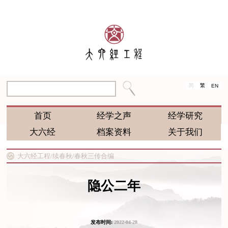
简
繁
EN
首页
经学之声
经学研究
大六经
档案资料
关于我们
大六经工程/
续春秋/
春秋三传合编
隐公二年
发布时间:
2022-04-28