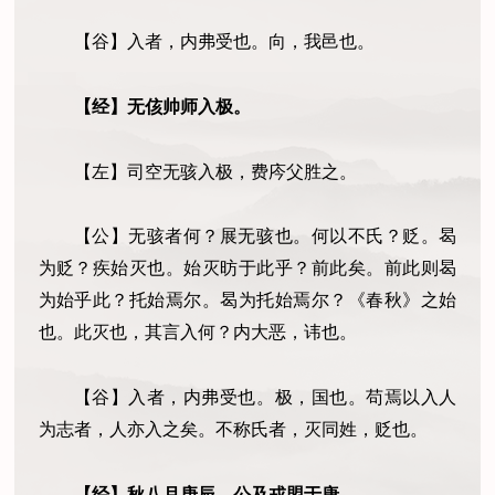
【谷】入者，内弗受也。向，我邑也。
【经】
无侅帅师入极。
【左】
司空无骇入极，费庈父胜之。
【公】
无骇者何？展无骇也。何以不氏？贬。曷
为贬？疾始灭也。始灭昉于此乎？前此矣。前此则曷
为始乎此？托始焉尔。曷为托始焉尔？《春秋》之始
也。此灭也，其言入何？内大恶，讳也。
【谷】入者，内弗受也。极，国也。苟焉以入人
为志者，人亦入之矣。不称氏者，灭同姓，贬也。
【经】
秋八月庚辰，公及戎盟于唐。