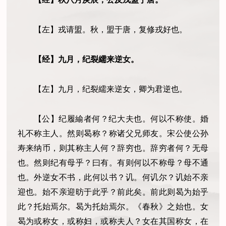
【左】戎请盟。秋，盟于唐，复修戎好也。
【
经
】九月，纪裂繻来逆女
。
【左】九月，纪裂繻来逆女，卿为君逆也。
【公】纪履緰者何？纪大夫也。何以不称使。婚
礼不称主人。然则曷称？称诸父兄师友。宋公使公孙
寿来纳币，则其称主人何？辞穷也。辞穷者何？无母
也。然则纪有母乎？曰有。有则何以不称母？母不通
也。外逆女不书，此何以书？讥。何讥尔？讥始不亲
迎也。始不亲迎昉于此乎？前此矣。前此则曷为始乎
此？托始焉尔。曷为托始焉尔。《春秋》之始也。女
曷为或称女，或称妇，或称夫人？女在其国称女，在