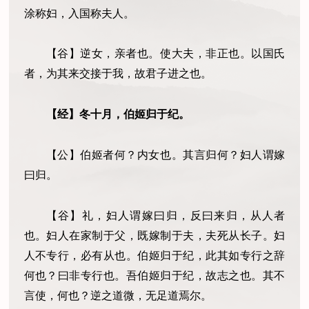
涂称妇，入国称夫人。
【谷】逆女，亲者也。使大夫，非正也。以国氏
者，为其来交接于我，故君子进之也。
【经】
冬十月，伯姬归于纪。
【公】伯姬者何？内女也。其言归何？妇人谓嫁
曰归。
【谷】礼，妇人谓嫁曰归，反曰来归，从人者
也。妇人在家制于父，既嫁制于夫，夫死从长子。妇
人不专行，必有从也。伯姬归于纪，此其如专行之辞
何也？曰非专行也。吾伯姬归于纪，故志之也。其不
言使，何也？逆之道微，无足道焉尔。