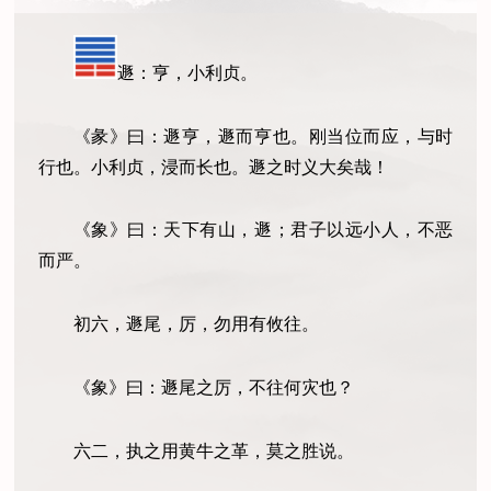
遯：亨，小利贞。
《彖》曰：遯亨，遯而亨也。刚当位而应，与时
行也。小利贞，浸而长也。遯之时义大矣哉！
《象》曰：天下有山，遯；君子以远小人，不恶
而严。
初六，遯尾，厉，勿用有攸往。
《象》曰：遯尾之厉，不往何灾也？
六二，执之用黄牛之革，莫之胜说。