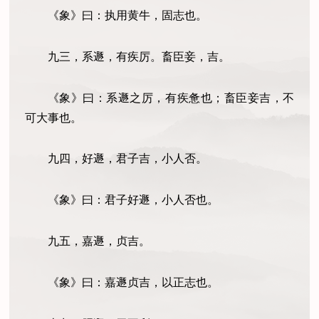
《象》曰：执用黄牛，固志也。
九三，系遯，有疾厉。畜臣妾，吉。
《象》曰：系遯之厉，有疾惫也；畜臣妾吉，不
可大事也。
九四，好遯，君子吉，小人否。
《象》曰：君子好遯，小人否也。
九五，嘉遯，贞吉。
《象》曰：嘉遯贞吉，以正志也。