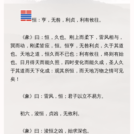
恒：亨，无咎，利贞，利有攸往。
《彖》曰：恒，久也。刚上而柔下，雷风相与，
巽而动，刚柔皆应，恒。恒亨，无咎利贞，久于其道
也。天地之道，恒久而不已也；利有攸往，终则有始
也。日月得天而能久照，四时变化而能久成，圣人久
于其道而天下化成：观其所恒，而天地万物之情可见
矣！
《象》曰：雷风，恒；君子以立不易方。
初六，浚恒，贞凶，无攸利。
《象》曰：浚恒之凶，始求深也。