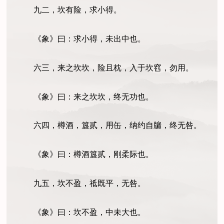
九二，坎有险，求小得。
《象》曰：求小得，未出中也。
六三，来之坎坎，险且枕，入于坎窞，勿用。
《象》曰：来之坎坎，终无功也。
六四，樽酒，簋贰，用缶，纳约自牖，终无咎。
《象》曰：樽酒簋贰，刚柔际也。
九五，坎不盈，祗既平，无咎。
《象》曰：坎不盈，中未大也。