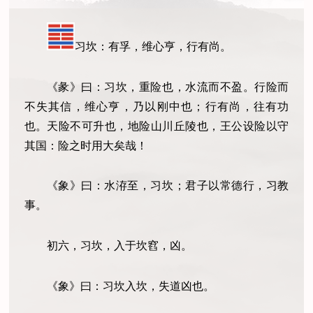
习坎：有孚，维心亨，行有尚。
《彖》曰：习坎，重险也，水流而不盈。行险而
不失其信，维心亨，乃以刚中也；行有尚，往有功
也。天险不可升也，地险山川丘陵也，王公设险以守
其国：险之时用大矣哉！
《象》曰：水洊至，习坎；君子以常德行，习教
事。
初六，习坎，入于坎窞，凶。
《象》曰：习坎入坎，失道凶也。