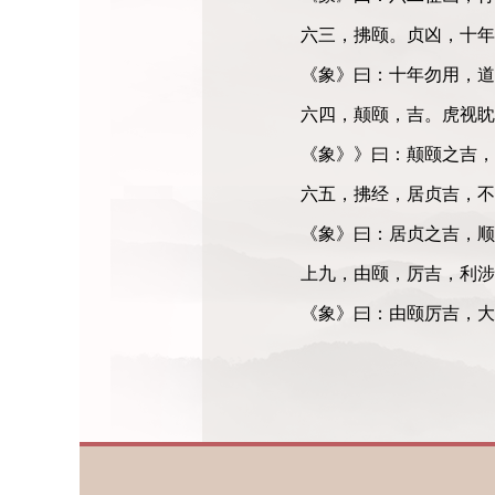
六三，拂颐。贞凶，十
《象》曰：十年勿用，道
六四，颠颐，吉。虎视
《象》》曰：颠颐之吉，
六五，拂经，居贞吉，
《象》曰：居贞之吉，顺
上九，由颐，厉吉，利
《象》曰：由颐厉吉，大