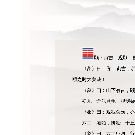
颐：贞吉。观颐，
《彖》曰：颐，贞吉，
颐之时大矣哉！
《象》曰：山下有雷，颐
初九，舍尔灵龟，观我朵
《象》曰：观我朵颐，亦
六二，颠颐，拂经，于丘
《象》曰：六二征凶，行