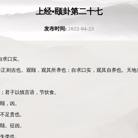
上经•颐卦第二十七
发布时间:
2022-04-23
自求口实。
养正则吉也。观颐，观其所养也；自求口实，观其自养也。天地
；君子以慎言语，节饮食。
颐，凶。
不足贵也。
颐。征凶。
失类也。