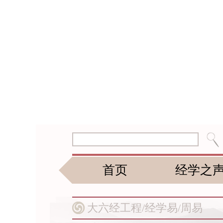
首页
经学之
大六经工程/
经学易/
周易