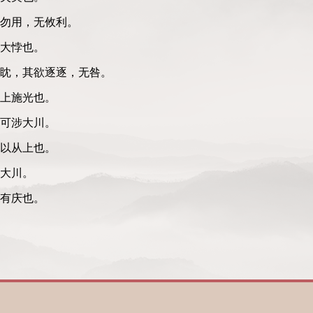
年勿用，无攸利。
大悖也。
眈眈，其欲逐逐，无咎。
上施光也。
不可涉大川。
以从上也。
涉大川。
有庆也。