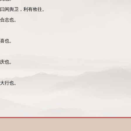
。曰闲舆卫，利有攸往。
合志也。
。
喜也。
庆也。
大行也。