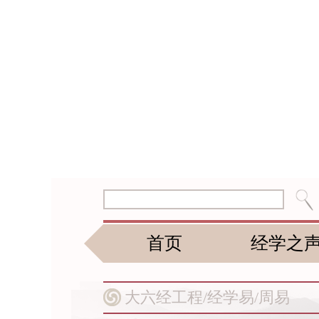
首页
经学之
大六经工程/
经学易/
周易