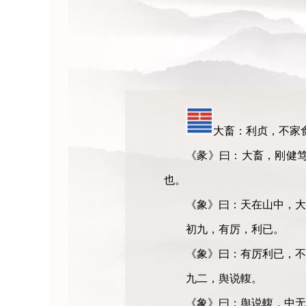
大畜：利贞，不家
《彖》曰：大畜，刚健
也。
《象》曰：天在山中，大
初九，有厉，利已。
《象》曰：有厉利已，不
九二，舆说輹。
《象》曰：舆说輹，中无