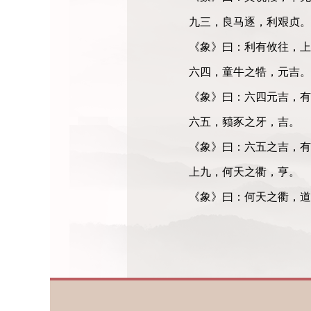
九三，良马逐，利艰贞
《象》曰：利有攸往，上
六四，童牛之牿，元吉
《象》曰：六四元吉，有
六五，豮豕之牙，吉。
《象》曰：六五之吉，有
上九，何天之衢，亨。
《象》曰：何天之衢，道