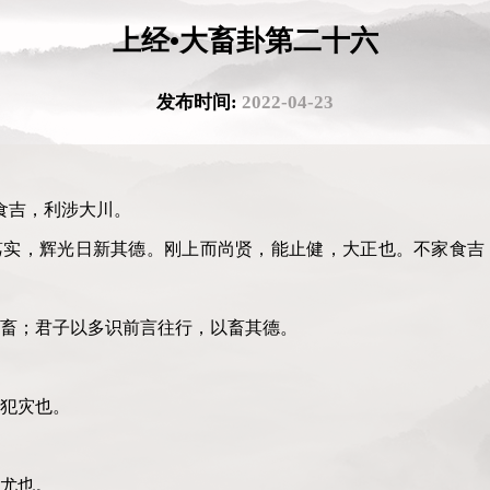
上经•大畜卦第二十六
发布时间:
2022-04-23
食吉，利涉大川。
笃实，辉光日新其德。刚上而尚贤，能止健，大正也。不家食吉
畜；君子以多识前言往行，以畜其德。
犯灾也。
尤也。