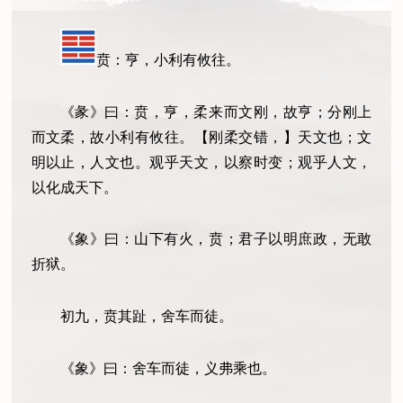
贲：亨，小利有攸往。
《彖》曰：贲，亨，柔来而文刚，故亨；分刚上
而文柔，故小利有攸往。【刚柔交错，】天文也；文
明以止，人文也。观乎天文，以察时变；观乎人文，
以化成天下。
《象》曰：山下有火，贲；君子以明庶政，无敢
折狱。
初九，贲其趾，舍车而徒。
《象》曰：舍车而徒，义弗乘也。