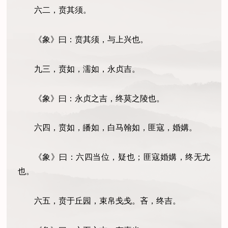
六二，贲其须。
《象》曰：贲其须，与上兴也。
九三，贲如，濡如，永贞吉。
《象》曰：永贞之吉，终莫之陵也。
六四，贲如，皤如，白马翰如，匪寇，婚媾。
《象》曰：六四当位，疑也；匪寇婚媾，终无尤
也。
六五，贲于丘园，束帛戋戋。吝，终吉。