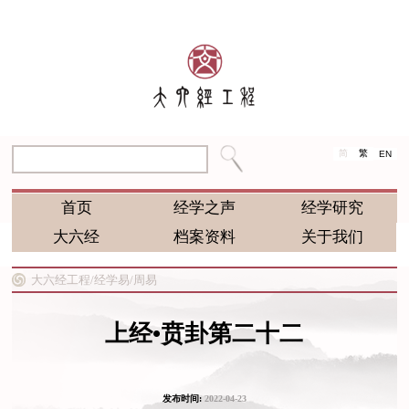
简
繁
EN
首页
经学之声
经学研究
大六经
档案资料
关于我们
大六经工程/
经学易/
周易
上经•贲卦第二十二
发布时间:
2022-04-23