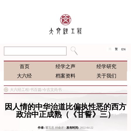
简
繁
EN
首页
经学之声
经学研究
大六经
档案资料
关于我们
大六经工程/
书百篇/
今古文尚书
因人情的中华治道比偏执性恶的西方
政治中正成熟（《甘誓》三）
作者:
翟玉忠 付金才
发布时间:
2022-04-22