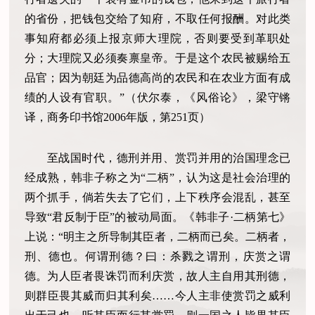
的省份，把钱包交给了知府，不取任何报酬。对此类
事知府都必须上报京师大理院，否则要受到革职处
分；大理院又必须奏禀皇帝。于是这个农民被赐给五
品官；因为朝廷为品德高尚的农民和在农业方面有成
绩的人设有官职。”（伏尔泰，《风俗论》，梁守锵
译，商务印书馆2006年版，第251页）
至战国时代，德刑并用、赏罚并用的治国理念已
经成熟，韩非子称之为“二柄”，认为这是社会治理的
两个抓手，倘若失去了它们，上下秩序会混乱，甚至
导致“君反制于臣”的被动局面。《韩非子·二柄第七》
上说：“明主之所导制其臣者，二柄而已矣。二柄者，
刑、德也。何谓刑德？曰：杀戮之谓刑，庆赏之谓
德。为人臣者畏诛罚而利庆赏，故人主自用其刑德，
则群臣畏其威而归其利矣……今人主非使赏罚之威利