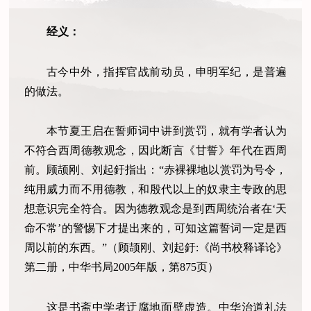
经义：
古今中外，指挥官战前动员，申明军纪，是普遍
的做法。
本节夏王启在誓师词中讲到赏罚，就有学者认为
不符合西周德教观念，因此断言《甘誓》年代在西周
前。顾颉刚、刘起釪指出：“赤裸裸地以赏罚为号令，
纯用威力而不用德教，和殷代以上的奴隶主专政的思
想意识完全符合。因为德教观念是到西周统治者在‘天
命不常’的警惕下才提出来的，可知这篇誓词一定是西
周以前的东西。”（顾颉刚、刘起釪:《尚书校释译论》
第二册，中华书局2005年版，第875页）
这是书斋中学者迂腐地面壁虚造。中华治道礼法