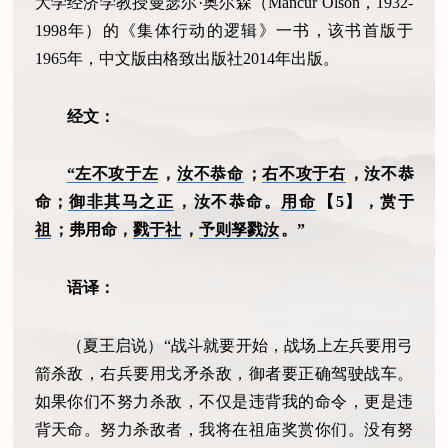
大学经济学教授曼瑟尔·奥尔森（Mancur Olson，1932-
1998年）的《集体行动的逻辑》一书，该书首版于
1965年，中文版由格致出版社2014年出版。
经文：
“左不攻于左
，
汝不恭命
；
右不攻于右
，汝不恭
命；
御非其马之正
，汝不恭命。
用命
【5】，赏于
祖
；弗用命，
戮于社
，
予则孥戮汝
。”
语译：
（夏王启说）“战斗就要开始，战场上左兵要用弓
箭杀敌，右兵要用戈矛杀敌，御者要正确驾驶战车。
如果你们不努力杀敌，不仅是违背我的命令，更是违
背天命。努力杀敌者，我将在祖庙奖赏你们。没有努