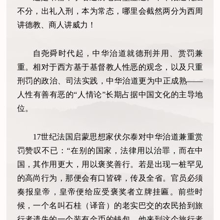
不分，出礼入刑，本为常态，哪里会截然两分为西周
讲德教、商人讲威力！
自尧舜时代起，中华治道就德刑并用、赏罚兼
重。相对于西方基于基督教人性恶的观念，以及只重
刑罚的政治、司法实践，中华治道更为中正成熟——
人性有善有恶的“人情论”长期占据中国文化的主导地
位。
17世纪法国启蒙思想家伏尔泰对中华治道兼重赏
罚赞叹不已：“在别的国家，法律用以治罪，而在中
国，其作用更大，用以褒奖善行。若是出现一桩罕见
的高尚行为，那便会有口皆碑，传及全省。官员必须
奏报皇帝，皇帝便给应受褒奖者立牌挂匾。前些时
候，一个名叫石桂（译音）的老实巴交的农民拾到旅
行者遗失的一个装有金币的钱包，他来到这个旅行者