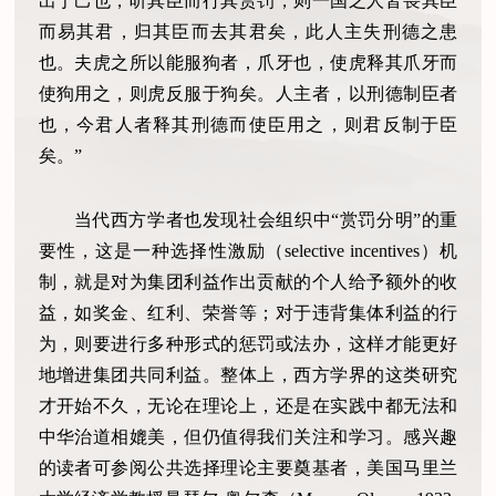
出于己也，听其臣而行其赏罚，则一国之人皆畏其臣
而易其君，归其臣而去其君矣，此人主失刑德之患
也。夫虎之所以能服狗者，爪牙也，使虎释其爪牙而
使狗用之，则虎反服于狗矣。人主者，以刑德制臣者
也，今君人者释其刑德而使臣用之，则君反制于臣
矣。”
当代西方学者也发现社会组织中“赏罚分明”的重
要性，这是一种选择性激励（selective incentives）机
制，就是对为集团利益作出贡献的个人给予额外的收
益，如奖金、红利、荣誉等；对于违背集体利益的行
为，则要进行多种形式的惩罚或法办，这样才能更好
地增进集团共同利益。整体上，西方学界的这类研究
才开始不久，无论在理论上，还是在实践中都无法和
中华治道相媲美，但仍值得我们关注和学习。感兴趣
的读者可参阅公共选择理论主要奠基者，美国马里兰