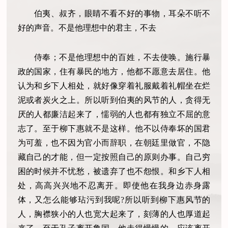
伯夷、叔齐，眼睛不看不好的事物，耳朵不听不
好的声音。不是他理想中的君主，不去
侍奉；不是他理想中的百姓，不去使唤。施行暴
政的国家，住有暴民的地方，他都不愿意去居住。他
认为和乡下人相处，就好像穿着礼服戴着礼帽坐在烂
泥或者炭火之上。所以听到伯夷的风节的人，贪得无
厌的人都廉洁起来了，懦弱的人也都有独立不屈的意
志了。至于柳下惠就不是这样。他不以侍奉坏的国君
为可羞，也不因为官小而辞职，在朝廷里做官，不隐
藏自己的才能，但一定按照自己的原则办事。自己穷
困的时候并不忧愁，被遗弃了也不怨恨。和乡下人相
处，高高兴兴地不忍离开。即使他在我身边赤身露
体，又怎么能够玷污到我呢?所以听到柳下惠风节的
人，胸襟狭小的人也宽大起来了，刻薄的人也厚道起