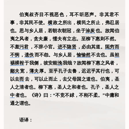
伯夷叔齐目不视恶色，耳不听恶声。非其君不
事，非其民不使。
横
政之所出，横民之所止，弗忍居
也。思与乡人居，若朝衣朝冠，坐于
涂炭
也。故闻伯
夷之风者，贪夫廉，懦夫有立志。至柳下惠则不然。
不羞
污君
，不辞小官。
进不隐贤
，必由其道。
阨穷而
不悯
，
遗佚
而不怨。与乡人居，
愉愉然
不去也。虽
袒
裼裸裎
于我侧，彼安能
浼
我哉？故闻柳下惠之风者，
鄙夫
宽，
薄夫
厚。至乎孔子去鲁，迟迟乎其行也，可
以去
而
去，可以止而止，去父母国之道也。伯夷，圣
人之清者也。柳下惠，圣人之和者也。孔子，圣人之
中
者也。《诗》曰：“不竞不絿，不刚不柔。”中庸和
通之谓也。
语译：