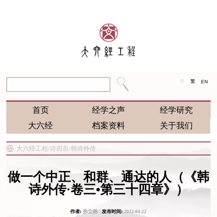
简
繁
EN
首页
经学之声
经学研究
大六经
档案资料
关于我们
大六经工程/
诗四百/
韩诗外传
做一个中正、和群、通达的人（《韩
诗外传·卷三•第三十四章》）
作者:
孙立尧
发布时间:
2022-04-22