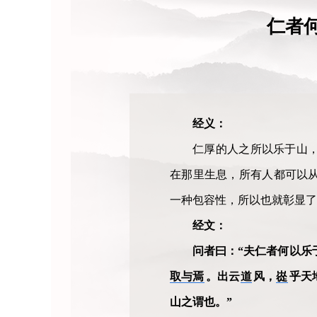
仁者
经义：
仁厚的人之所以乐于山
在那里生息，所有人都可以
一种包容性，所以也就彰显了
经文：
问者曰：“夫仁者何以乐
取与焉
。出云
道
风，
嵸
乎天
山之谓也。”