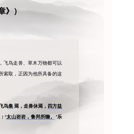
章》）
，飞鸟走兽、草木万物都可以
所索取，正因为他所具备的这
飞鸟
集
焉，走兽休焉，
四方益
：‘
太山岩岩，鲁邦所瞻。
’乐