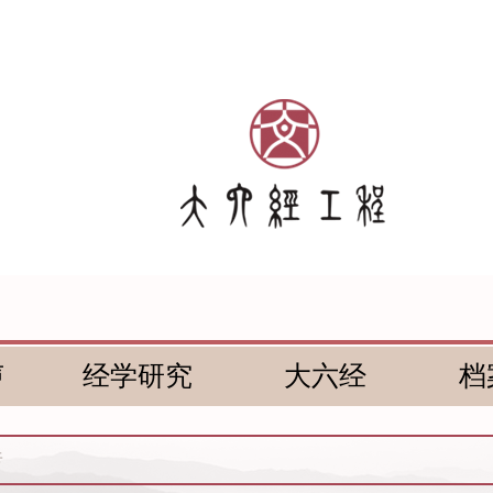
声
经学研究
大六经
档
传