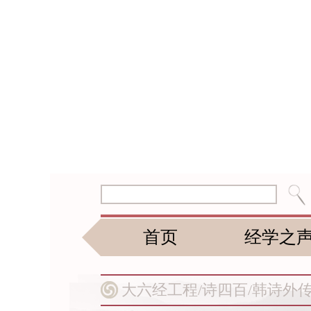
首页
经学之
大六经工程/
诗四百/
韩诗外