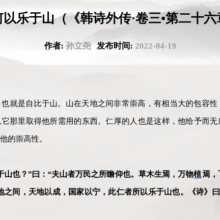
何以乐于山（《韩诗外传·卷三•第二十六
作者:
孙立尧
发布时间:
2022-04-19
，也就是自比于山。山在天地之间非常崇高，有相当大的包容性
从它那里取得他所需用的东西。仁厚的人也是这样，他给予而无
他的崇高性。
于山也？”曰：“夫山者万民之所瞻仰也。草木生焉，万物
植
焉，
地之间，天地以成，国家以宁，此仁者所以乐于山也。《诗》曰