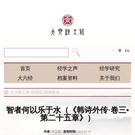
简
繁
EN
首页
经学之声
经学研究
大六经
档案资料
关于我们
大六经工程/
诗四百/
韩诗外传
智者何以乐于水（《韩诗外传·卷三•
第二十五章》）
作者:
孙立尧
发布时间:
2022-04-19