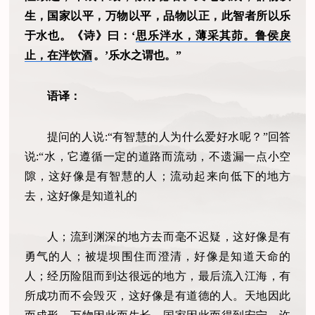
生，国家以平，万物以平，品物以正，此智者所以乐
于水也。《诗》曰：‘
思乐泮水，薄采其茆。鲁侯戾
止，在泮饮酒
。’乐水之谓也。”
语译：
提问的人说:“有智慧的人为什么爱好水呢？”回答
说:“水，它遵循一定的道路而流动，不遗漏一点小空
隙，这好像是有智慧的人；流动起来向低下的地方
去，这好像是知道礼的
人；流到渊深的地方去而毫不迟疑，这好像是有
勇气的人；被堤坝围住而澄清，好像是知道天命的
人；经历险阻而到达很远的地方，最后流入江海，有
所成功而不会毁灭，这好像是有道德的人。天地因此