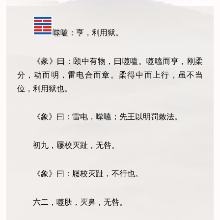
噬嗑：亨，利用狱。
《彖》曰：颐中有物，曰噬嗑。噬嗑而亨，刚柔
分，动而明，雷电合而章。柔得中而上行，虽不当
位，利用狱也。
《象》曰：雷电，噬嗑；先王以明罚敕法。
初九，屦校灭趾，无咎。
《象》曰：屦校灭趾，不行也。
六二，噬肤，灭鼻，无咎。