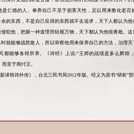
他是仁德的人。奉养自己不至于损害天性，足以用来教化老百
多余的东西，不是自己应得的东西就不去追求，天下人都认为他
能侵犯他，把握一种道理而轻视万物，天下都认为他很勇敢。这
怒时就能够战胜敌人，所以审察他用来保养自己的方法，治理天
民都能够各得所养。《诗经》上说:“王师的战绩是多么辉煌
，而至于商纣王。
新译韩诗外传》，台北三民书局2012年版。经义为原书“研析”