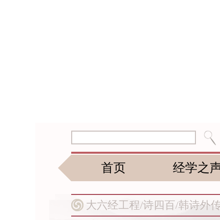
首页
经学之
大六经工程/
诗四百/
韩诗外