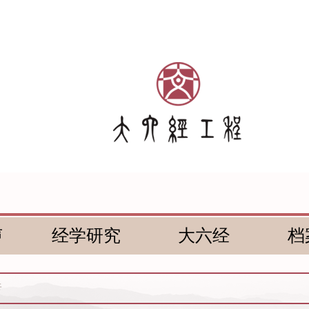
声
经学研究
大六经
档
传