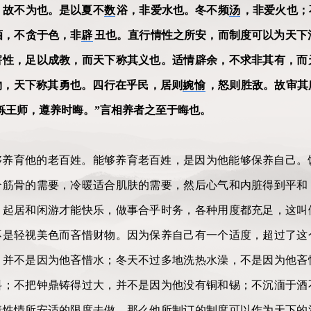
，故不为也。是以夏不
数
浴，非爱水也。冬不频
汤
，非爱火也；
酒，不贪于色，非
辟
丑也。直行情性之所安，而制度可以为天下
害性，足以成教，而天下称其义也。适情辟余，不求非其有，而
物，天下称其勇也。四行在乎民，居则
婉愉
，怒则胜敌。故审其
铄王师，遵养时晦。”言相养者之至于晦也。
够养育他的老百姓。能够养育老百姓，是因为他能够保养自己。
合筋骨的需要，冷暖适合肌肤的需要，然后心气和内脏得到平和
，起居和闲游才能快乐，做事合乎时务，各种用度都充足，这叫
不是轻视美色而吝惜财物。因为保养自己有一个适度，超过了这
，并不是因为他吝惜水；冬天不过多地洗热水澡，不是因为他吝
料；不把钟鼎铸得过大，并不是因为他没有铜和锡；不沉湎于酒
着性情所安适的限度去做，那么他所制订的制度可以作为天下的