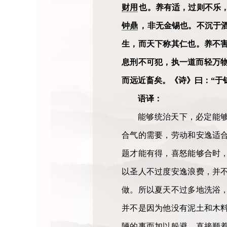
财用
也。养有适，过则不乐
钟鼎
，非无金锡也。不沉于
生，而天下称其仁也。养不
息刑不可犯，执一道而轻万
而远近畜矣。《诗》曰：“于
语译：
能够统治天下，必定能
合气的需要，劳动和安逸适
题才能有得，喜怒能够合时
以圣人不过度安逸浪费，并
做。所以夏天不过多地洗浴
并不是因为他没有泥土和木
陋的事而加以躲避。直接顺