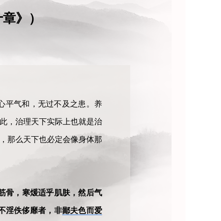
十章》）
心平气和，无过不及之患。养
因此，治理天下实际上也就是治
为，那么天下也必定会像身体那
筋骨，寒煖适乎肌肤，然后气
不淫佚侈靡者，非
鄙夫色而爱