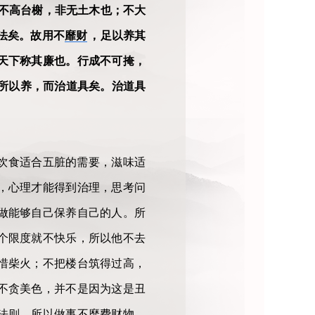
不高台榭，非无土木也；不大
法矣。故用不
靡财
，足以养其
天下称其廉也。行成不可掩，
所以养，而治道具矣。治道具
饮食适合五脏的需要，滋味适
，心理才能得到治理，思考问
做能够自己保养自己的人。所
个限度就不快乐，所以他不去
惜柴火；不把楼台筑得过高，
不贪美色，并不是因为这是丑
法则。所以做事不靡费财物，