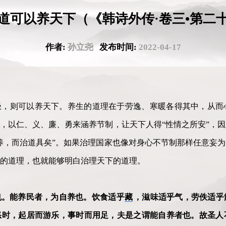
道可以养天下（《韩诗外传·卷三•第二
作者:
孙立尧
发布时间:
2022-04-17
极，则可以养天下。养生的道理在于劳逸、寒暖各得其中，从而
，以仁、义、廉、勇来涵养节制，让天下人得“性情之所安”，
养，而治道具矣”。如果治理国家也像对身心不节制那样任意妄
的道理，也就能够明白治理天下的道理。
也。能养民者，为自养也。饮食适乎
藏
，滋味适乎气，劳佚适乎
怒时，起居而游乐，事时而用足，夫是之谓能自养者也。故圣人