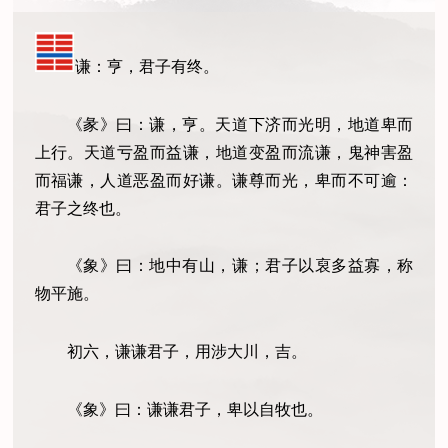
谦：亨，君子有终。
《彖》曰：谦，亨。天道下济而光明，地道卑而
上行。天道亏盈而益谦，地道变盈而流谦，鬼神害盈
而福谦，人道恶盈而好谦。谦尊而光，卑而不可逾：
君子之终也。
《象》曰：地中有山，谦；君子以裒多益寡，称
物平施。
初六，谦谦君子，用涉大川，吉。
《象》曰：谦谦君子，卑以自牧也。