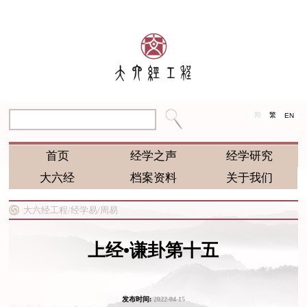
简
繁
EN
首页
经学之声
经学研究
大六经
档案资料
关于我们
大六经工程/
经学易/
周易
上经•谦卦第十五
发布时间:
2022-04-15