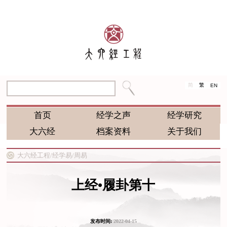
简
繁
EN
首页
经学之声
经学研究
大六经
档案资料
关于我们
大六经工程/
经学易/
周易
上经•履卦第十
发布时间:
2022-04-15