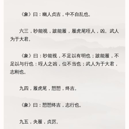
《象》曰：幽人贞吉，中不自乱也。
六三，眇能视，跛能履，履虎尾咥人，凶。武人
为于大君。
《象》曰：眇能视，不足以有明也；跛能履，不
足以与行也：咥人之凶，位不当也；武人为于大君，
志刚也。
九四，履虎尾，愬愬，终吉。
《象》曰：愬愬终吉，志行也。
九五，夬履，贞厉。