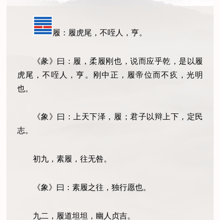
履：履虎尾，不咥人，亨。
《彖》曰：履，柔履刚也，说而应乎乾，是以履
虎尾，不咥人，亨。刚中正，履帝位而不疚，光明
也。
《象》曰：上天下泽，履；君子以辩上下，定民
志。
初九，素履，往无咎。
《象》曰：素履之往，独行愿也。
九二，履道坦坦，幽人贞吉。