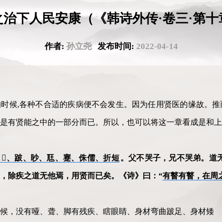
之治下人民安康（《韩诗外传·卷三·第十
作者:
孙立尧
发布时间:
2022-04-14
时候,各种不合适的疾病便不会发生。因为任用贤医的缘故。推
是有贤能之中的一部分而已。所以，也可以将这一章看成是和上
𤼃、跛、眇、尫、蹇、侏儒、折短
。父不哭子，兄不哭弟。道
，除疾之道无他焉，用贤而已矣。《诗》曰：“
有瞽有瞽，在周
候，没有哑、聋、脚有残疾、瞎眼睛、身材弯曲跛足、身材矮