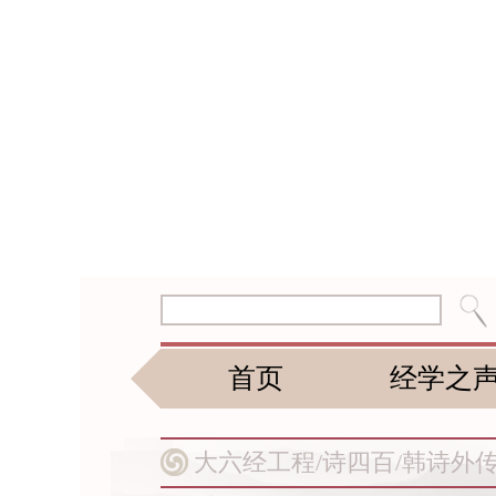
首页
经学之
大六经工程/
诗四百/
韩诗外