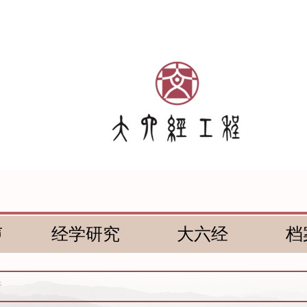
声
经学研究
大六经
档
传