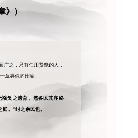
章》）
而广之，只有任用贤能的人，
一章类似的比喻。
无
襁负
之
遗育
。然各以其
序
终
之庭
。”纣之余民也。