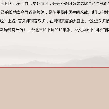
不会因为儿子比自己早死而哭，哥哥不会因为弟弟比自己早死而
自己的长幼次序而得到善终，是任用贤能医生的缘故。所以得到
经》上说:“盲乐师啊盲乐师，在周朝宗庙的大庭上。”这些乐师
新译韩诗外传》，台北三民书局2012年版。经义为原书“研析”