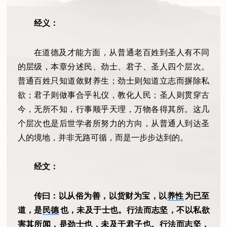
经义：
在道德及才能方面，从普通老百姓到圣人有不同
的层级，本章分述民、劲士、君子、圣人四个层次。
普通百姓只知道敛财养生；劲士则知道立志而摒除私
欲；君子则做事合乎礼仪，教化人民；圣人则贯穿古
今，无所不知，行事顺乎天理，万物各得其所。这几
个层次也是后世学者所努力的方向，从普通人到达圣
人的境地，并非无路可循，而是一步步达到的。
经文：
传曰：以从俗为善，以货财为宝，以
养性
为已至
道，是
民德
也，未及于士也。行法而志坚，不以私欲
害其所闻，是劲士也，未及于君子也。行法而志坚，