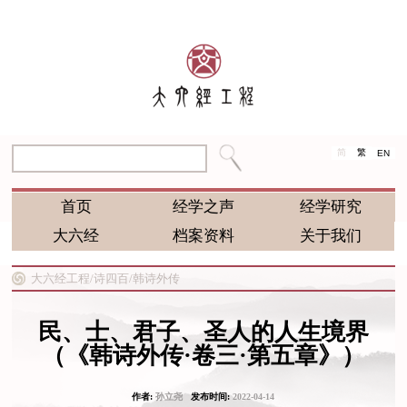
简
繁
EN
首页
经学之声
经学研究
大六经
档案资料
关于我们
大六经工程/
诗四百/
韩诗外传
民、士、君子、圣人的人生境界
（《韩诗外传·卷三·第五章》）
作者:
孙立尧
发布时间:
2022-04-14