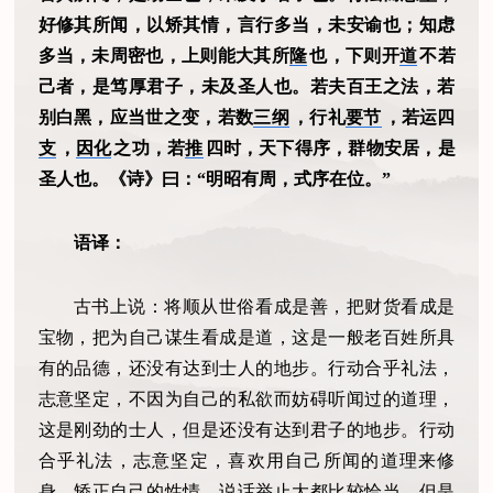
好修其所闻，以矫其情，言行多当，未安谕也；知虑
多当，未周密也，上则能大其所
隆
也，下则开
道
不若
己者，是笃厚君子，未及圣人也。若夫百王之法，若
别白黑，应当世之变，若数
三纲
，行礼
要节
，若运四
支
，
因化
之功，若
推
四时，天下得序，群物安居，是
圣人也。《诗》曰：“明昭有周，式序在位。”
语译：
古书上说：将顺从世俗看成是善，把财货看成是
宝物，把为自己谋生看成是道，这是一般老百姓所具
有的品德，还没有达到士人的地步。行动合乎礼法，
志意坚定，不因为自己的私欲而妨碍听闻过的道理，
这是刚劲的士人，但是还没有达到君子的地步。行动
合乎礼法，志意坚定，喜欢用自己所闻的道理来修
身，矫正自己的性情，说话举止大都比较恰当，但是