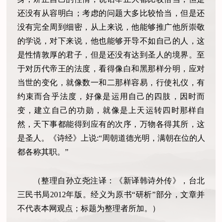
还没有从容明白；考虑的问题大多比较恰当，但是还
没有完全周到细密，从上来说，他能够推广他所崇敬
的学说，对下来说，他也能够开导不如自己的人，这
是性情敦厚的君子，但是还没有达到圣人的境界。至
于对历代帝王的法度，看得像白和黑那样分明，应对
当世的变化，就像数一和二那样容易，行使礼仪，有
约束而合乎法度，好像是运用自己的四肢，因时而
变，建立自己的功勋，就像是上天运转四时那样自
然，天下事都能得到应有的次序，万物各得其所，这
是圣人。《诗经》上说:“周朝道德光明，满朝在位的人
都各称其职。”
（整理自孙立尧注译：《新译韩诗外传》，台北
三民书局2012年版。经义为原书“研析”部分，文章并
不代表本网观点；标题为整理者所加。）