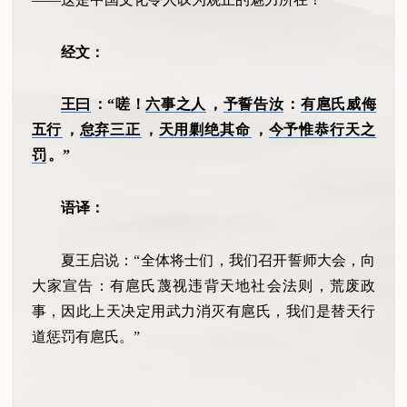
经文：
王曰
：“嗟！
六事之人
，
予誓告汝
：
有扈氏威侮
五行
，
怠弃三正
，
天用剿绝其命
，
今予惟恭行天之
罚
。”
语译：
夏王启说：“全体将士们，我们召开誓师大会，向
大家宣告：有扈氏蔑视违背天地社会法则，荒废政
事，因此上天决定用武力消灭有扈氏，我们是替天行
道惩罚有扈氏。”