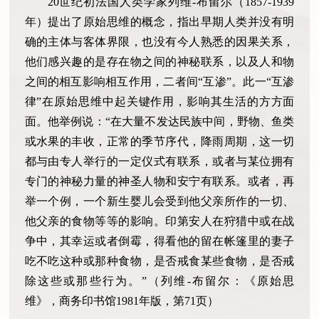
20世纪初法国人类学家列维-布留尔（1857-1939
年）提出了原始思维的概念，指出早期人类并没有明
确的主体与客体界限，也没有今人熟悉的因果关系，
他们感兴趣的是存在物之间的神秘联系，以及人和物
之间的相互影响相互作用，二者间“互渗”。此一“互渗
律”在原始思维中起关键作用，影响其生活的方方面
面。他举例说：“在大量不发达民族中间，野物、鱼类
或水果的丰收，正常的季节序代，降雨周期，这一切
都与由专人举行的一定仪式有联系，或者与某位拥有
专门的神秘力量的神圣人物和安宁有联系。或者，再
举一个例，一个新生婴儿会受到他父亲所作的一切、
他父亲的食物等等的影响。印第安人在狩猎中或在战
争中，其幸运或者倒霉，得看他的留在帐篷里的妻子
吃不吃这种或那种食物，是否戒食某些食物，是否戒
除这些或那些行为。”（列维-布留尔：《原始思
维》，商务印书馆1981年版，第71页）