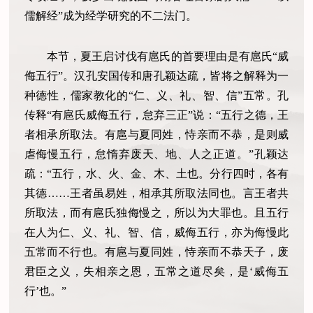
儒解经”成为经学研究的不二法门。
本节，夏王启讨伐有扈氏的首要理由是有扈氏“威
侮五行”。汉孔安国传和唐孔颖达疏，皆将之解释为一
种德性，儒家教化的“仁、义、礼、智、信”五常。孔
传释“有扈氏威侮五行，怠弃三正”说：“五行之德，王
者相承所取法。有扈与夏同姓，恃亲而不恭，是则威
虐侮慢五行，怠惰弃废天、地、人之正道。”孔颖达
疏：“五行，水、火、金、木、土也。分行四时，各有
其德……王者虽易姓，相承其所取法同也。言王者共
所取法，而有扈氏独侮慢之，所以为大罪也。且五行
在人为仁、义、礼、智、信，威侮五行，亦为侮慢此
五常而不行也。有扈与夏同姓，恃亲而不恭天子，废
君臣之义，失相亲之恩，五常之道尽矣，是‘威侮五
行’也。”