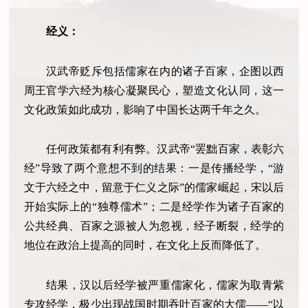
经义：
汉武帝贬斥包括儒家在内的诸子百家，企图以西
周王官学六经为核心凝聚民心，塑造文化认同，这一
文化政策如此成功，影响了中国长达两千年之久。
任何政策都有利有弊。汉武帝“罢黜百家，表彰六
经”导致了两个意想不到的结果：一是传播经学，“游
文于六经之中，留意于仁义之际”的儒家崛起，宋以后
开始实际上的“独尊儒术”；二是经学作为诸子百家的
公共经典、百家之源被人为忽视，经子断裂，经学的
地位在政治上提高的同时，在文化上反而降低了。
结果，汉以后经学被严重儒家化，儒家为取青紫
专攻经学，极少出现战国时期吞吐百家的大儒——“以