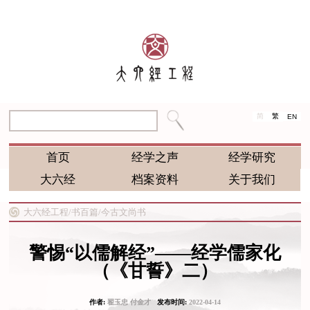
简
繁
EN
首页
经学之声
经学研究
大六经
档案资料
关于我们
大六经工程/
书百篇/
今古文尚书
警惕“以儒解经”——经学儒家化
（《甘誓》二）
作者:
翟玉忠 付金才
发布时间:
2022-04-14