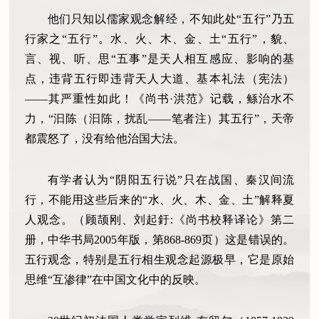
他们只知以儒家观念解经，不知此处“五行”乃五
行家之“五行”。水、火、木、金、土“五行”，貌、
言、视、听、思“五事”是天人相互感应、影响的基
点，违背五行即违背天人大道、基本礼法（宪法）
——其严重性如此！《尚书·洪范》记载，鲧治水不
力，“汩陈（汩陈，扰乱——笔者注）其五行”，天帝
都震怒了，没有给他治国大法。
有学者认为“阴阳五行说”只在战国、秦汉间流
行，不能用这些后来的“水、火、木、金、土”解释夏
人观念。（顾颉刚、刘起釪:《尚书校释译论》第二
册，中华书局2005年版，第868-869页）这是错误的。
五行观念，特别是五行相生观念起源极早，它是原始
思维“互渗律”在中国文化中的反映。