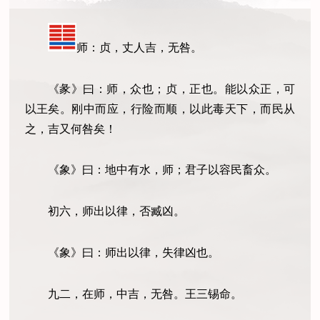
师：贞，丈人吉，无咎。
《彖》曰：师，众也；贞，正也。能以众正，可
以王矣。刚中而应，行险而顺，以此毒天下，而民从
之，吉又何咎矣！
《象》曰：地中有水，师；君子以容民畜众。
初六，师出以律，否臧凶。
《象》曰：师出以律，失律凶也。
九二，在师，中吉，无咎。王三锡命。