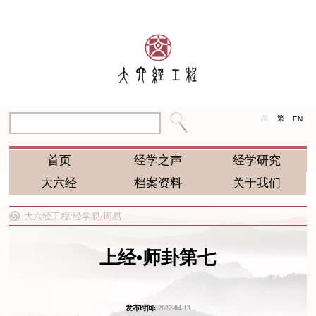
简
繁
EN
首页
经学之声
经学研究
大六经
档案资料
关于我们
大六经工程/
经学易/
周易
上经•师卦第七
发布时间:
2022-04-13