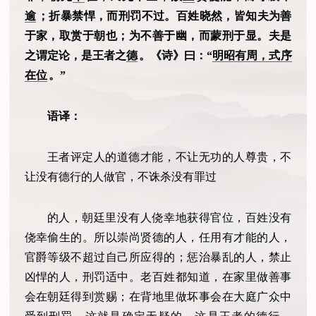
逾
；折暴禁悍，而刑罚不过。百姓晓然，皆知夫为善
于家，取赏于朝也；为不善于幽，而蒙刑于显。夫是
之谓定论，是王者之
德
。《诗》曰：“
明昭有周，式序
在位
。”
语译：
王者评定人的道德才能，不让无功的人尊贵，不
让没有德行的人做官，不诛杀没有罪过
的人，朝廷里没有人侥幸地获得官位，百姓没有
侥幸偷生的。所以崇尚贤德的人，任用有才能的人，
官爵等级不超过自己所应得的；惩治暴乱的人，禁止
凶悍的人，刑罚适中。老百姓都知道，在家里做善事
会在朝廷得到赏赐；在背地里做坏事会在大庭广众中