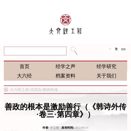
简
繁
EN
首页
经学之声
经学研究
大六经
档案资料
关于我们
大六经工程/
诗四百/
韩诗外传
善政的根本是激励善行（《韩诗外传
·卷三·第四章》）
作者:
孙立尧
发布时间:
2022-04-13