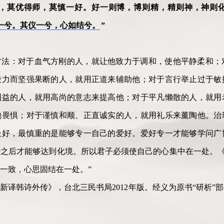
，莫优得师，莫慎一好。好一则博，博则精，精则神，神则
一兮。其仪一兮，心如结兮。
”
方法：对于血气方刚的人，就让他致力于调和，使他平静柔和；
毅力而坚强果断的人，就用正道来辅助他；对于言行举止过于敏
利益的人，就用高尚的意志来提高他；对于平凡懒散的人，就用
他畏惧；对于谨慎和顺、正直诚实的人，就用礼乐来薰陶他。治
最好，最慎重的是能够专一自己的爱好。爱好专一才能够学问广
之后才能够达到化境。所以君子必须使自己的心集中在一处。《
一致，心思固结在一处。”
新译韩诗外传》，台北三民书局2012年版。经义为原书“研析”