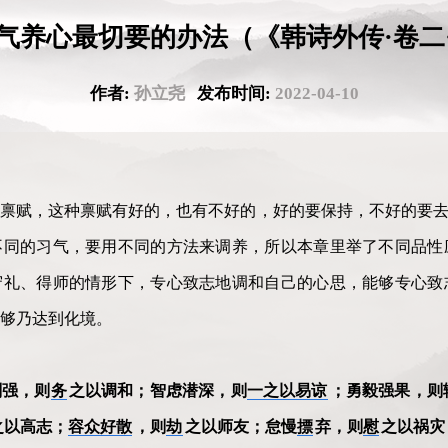
气养心最切要的办法（《韩诗外传·卷二
作者:
孙立尧
发布时间:
2022-04-10
禀赋，这种禀赋有好的，也有不好的，好的要保持，不好的要去
不同的习气，要用不同的方法来调养，所以本章里举了不同品性
守礼、得师的情形下，专心致志地调和自己的心思，能够专心致
够乃达到化境。
刚强，则
务
之以调和；智虑潜深，则
一之以易谅
；勇毅强果，则
之以高志；
容众好散
，则
劫
之以师友；怠慢
摽
弃，则
慰
之以祸灾