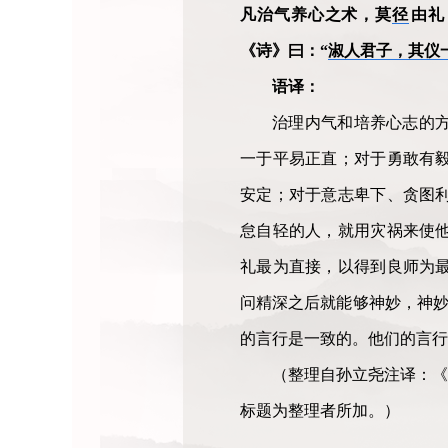
凡治气养心之术，莫
径
由礼
《诗》曰：“
淑人君子，其仪
语译：
治理内气和培养心志的
一于平易正直；对于勇敢有
安定；对于意志卑下、贪图
怠自轻的人，就用灾祸来使
礼最为直接，以得到良师为
问精深之后就能够神妙，神妙
的言行是一致的。他们的言行
（整理自孙立尧注译：《
标题为整理者所加。）