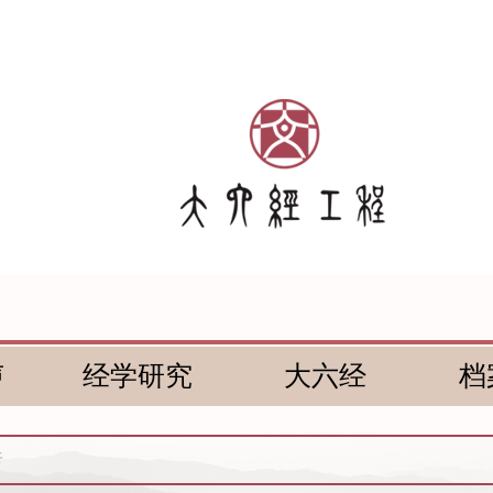
声
经学研究
大六经
档
传