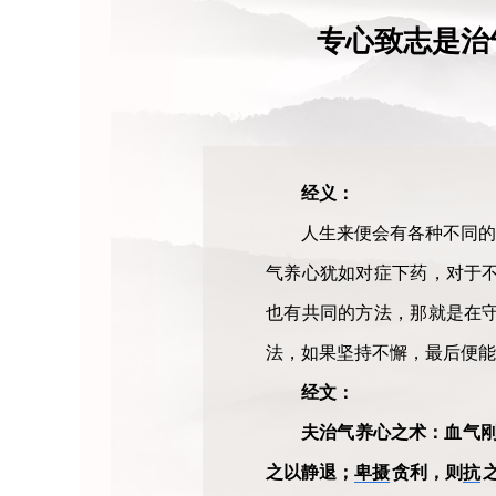
专心致志是治
经义：
人生来便会有各种不同的
气养心犹如对症下药，对于
也有共同的方法，那就是在
法，如果坚持不懈，最后便能
经文：
夫治气养心之术：血气
之以静退；
卑摄
贪利，则
抗