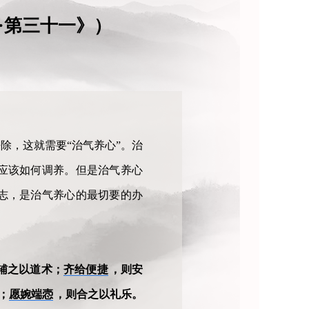
·第三十一》）
除，这就需要“治气养心”。治
应该如何调养。但是治气养心
志，是治气养心的最切要的办
辅之以道术；
齐给便捷
，则安
；
愿婉端悫
，则合之以礼乐。