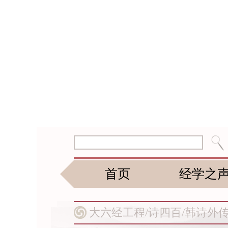
首页
经学之
大六经工程/
诗四百/
韩诗外