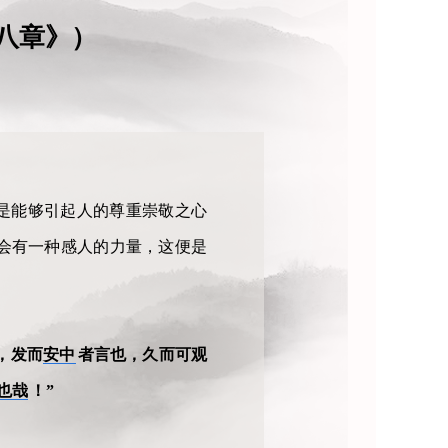
八章》）
是能够引起人的尊重崇敬之心
会有一种感人的力量，这便是
，发而
安中
者言也，久而可观
也哉
！”