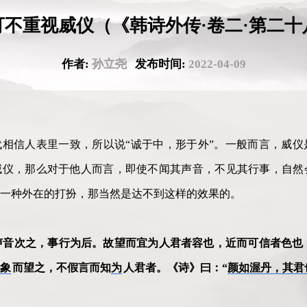
可不重视威仪（《韩诗外传·卷二·第二十
作者:
孙立尧
发布时间:
2022-04-09
相信人表里一致，所以说“诚于中，形于外”。一般而言，威仪
威仪，那么对于他人而言，即使不闻其声音，不见其行事，自然
一种外在的打扮，那当然是达不到这样的效果的。
声音次之，事行为后。故望而宜为人君者容也，近而可信者色也
象
而望之，不假言而知
为
人君者。《诗》曰：“
颜如渥丹，其君