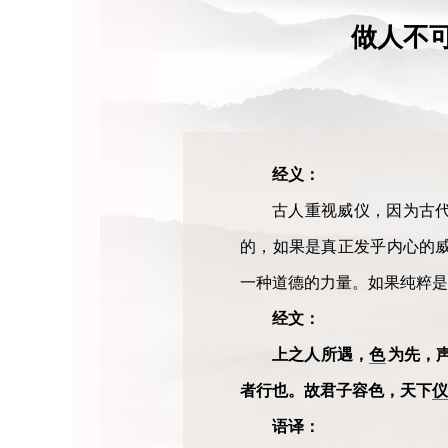
做人不
经义：
古人重视威仪，因为古代
的，如果是真正发乎内心的
一种道德的力量。如果纯粹是
经文：
上之人所遇，
色
为先，
者行也。故君子容色，天下
仪
语译：