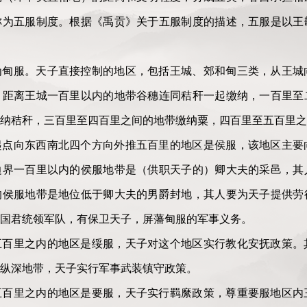
称为五服制度。根据《禹贡》关于五服制度的描述，五服是以王
为甸服。天子直接控制的地区，包括王城、郊和甸三类，从王城
。距离王城一百里以内的地带谷穗连同秸秆一起缴纳，一百里至
纳秸秆，三百里至四百里之间的地带缴纳粟，四百里至五百里之
起点向东西南北四个方向外推五百里的地区是侯服，该地区主要
边界一百里以内的侯服地带是（供职天子的）卿大夫的采邑，其
的侯服地带是地位低于卿大夫的男爵封地，其人要为天子提供劳
国君统领军队，有保卫天子，屏藩甸服的军事义务。
五百里之内的地区是绥服，天子对这个地区实行教化安抚政策。
纵深地带，天子实行军事武装镇守政策。
五百里之内的地区是要服，天子实行羁縻政策，尊重要服地区内