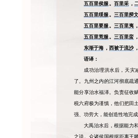
五百里侯服
。
百里采
，
五百里绥服
。
三百里揆
五百里要服
。
三百里夷
五百里荒服
。
三百里蛮
东渐于海
，
西被于流沙
语译：
成功治理洪水后，天灾
了。九州之内的江河彻底疏
能分享治水福泽。负责征收
税六府极为谨慎，他们把田
强、功劳大，能创造性地完成
大禹治水后，根据能力
之说。众诸侯国根据距离王