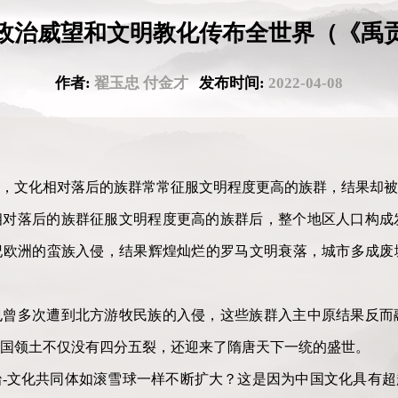
政治威望和文明教化传布全世界（《禹
作者:
翟玉忠 付金才
发布时间:
2022-04-08
，文化相对落后的族群常常征服文明程度更高的族群，结果却被
相对落后的族群征服文明程度更高的族群后，整个地区人口构成
纪欧洲的蛮族入侵，结果辉煌灿烂的罗马文明衰落，城市多成废
也曾多次遭到北方游牧民族的入侵，这些族群入主中原结果反而
国领土不仅没有四分五裂，还迎来了隋唐天下一统的盛世。
-文化共同体如滚雪球一样不断扩大？这是因为中国文化具有超