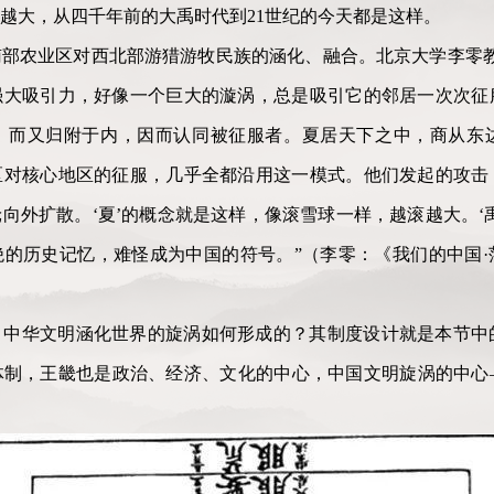
越大，从四千年前的大禹时代到21世纪的今天都是这样。
部农业区对西北部游猎游牧民族的涵化、融合。北京大学李零教
强大吸引力，好像一个巨大的漩涡，总是吸引它的邻居一次次征
，而又归附于内，因而认同被征服者。夏居天下之中，商从东
区对核心地区的征服，几乎全都沿用这一模式。他们发起的攻击
向外扩散。‘夏’的概念就是这样，像滚雪球一样，越滚越大。‘
的历史记忆，难怪成为中国的符号。”（李零：《我们的中国·茫
？中华文明涵化世界的旋涡如何形成的？其制度设计就是本节中
体制，王畿也是政治、经济、文化的中心，中国文明旋涡的中心