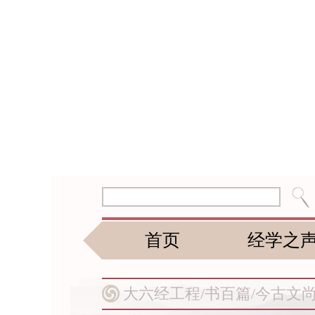
首页
经学之
大六经工程/
书百篇/
今古文