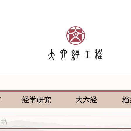
声
经学研究
大六经
档
尚书