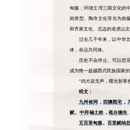
甸服；环绕王湾三期文化的
岗类型、陶寺文化等当为侯
和齐家文化、北边的老虎山文
过去几千年来，以中华文
体，命运共同体。
历史不会停止。可以想
成为惟一超越西式民族国家的
“鸡犬寂无声，曙光射寒
经文：
九州攸同
，
四隩既宅
，
赋
。
中邦
锡土姓
，
祗台德先
五百里甸服
。
百里赋纳