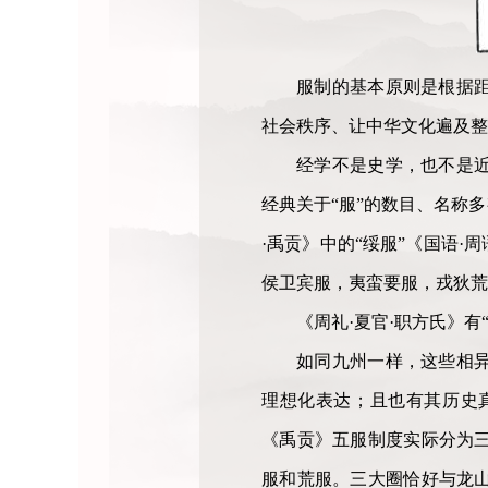
服制的基本原则是根据
社会秩序、让中华文化遍及整
经学不是史学，也不是
经典关于“服”的数目、名称
·禹贡》中的“绥服”《国语·
侯卫宾服，夷蛮要服，戎狄荒
《周礼·夏官·职方氏》有
如同九州一样，这些相
理想化表达；且也有其历史
《禹贡》五服制度实际分为
服和荒服。三大圈恰好与龙