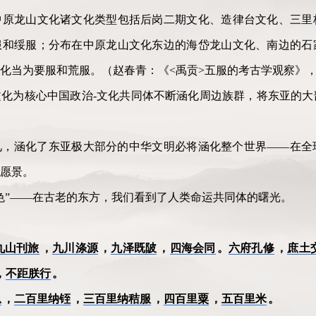
中原龙山文化诸文化类型包括后岗二期文化、造律台文化、三里
服和绥服；分布在中原龙山文化东边的海岱龙山文化、南边的石
化当为要服和荒服。（赵春青：《<禹贡>五服的考古学观察》，《
化为核心中国政治-文化共同体不断涵化周边族群，将东亚的大
见，涵化了东亚极大部分的中华文明必将涵化整个世界——在全
愿景。
色”——在古老的东方，我们看到了人类命运共同体的曙光。
九山刊旅
，
九川涤源
，
九泽既陂
，
四海会同
。
六府孔修
，
庶土
，
不距朕行
。
总
，
二百里纳铚
，
三百里纳秸服
，
四百里粟
，
五百里米
。