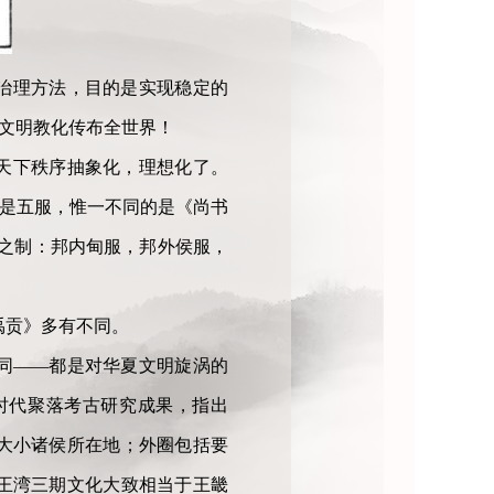
治理方法，目的是实现稳定的
和文明教化传布全世界！
天下秩序抽象化，理想化了。
都是五服，惟一不同的是《尚书
先王之制：邦内甸服，邦外侯服，
·禹贡》多有不同。
同——都是对华夏文明旋涡的
时代聚落考古研究成果，指出
大小诸侯所在地；外圈包括要
王湾三期文化大致相当于王畿