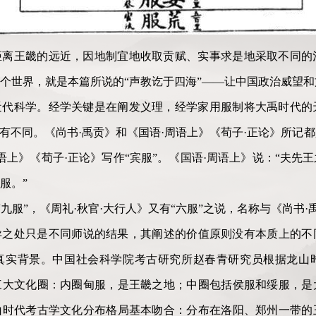
距离王畿的远近，因地制宜地收取贡赋、实事求是地采取不同的
个世界，就是本篇所说的“声教讫于四海”——让中国政治威望
近代科学。经学关键是在阐发义理，经学家用服制将大禹时代的
多有不同。《尚书·禹贡》和《国语·周语上》《荀子·正论》所记
周语上》《荀子·正论》写作“宾服”。《国语·周语上》说：“夫
服。”
“九服”，《周礼·秋官·大行人》又有“六服”之说，名称与《尚书
异之处只是不同师说的结果，其阐述的价值原则没有本质上的不
真实背景。中国社会科学院考古研究所赵春青研究员根据龙山
三大文化圈：内圈甸服，是王畿之地；中圈包括侯服和绥服，是
山时代考古学文化分布格局基本吻合：分布在洛阳、郑州一带的