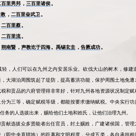
二百里男邦
，
三百里诸侯
。
文教
，
二百里奋武卫
。
，
二百里蔡
。
，
二百里流
。
，
朔南暨
，
声教讫于四海
。
禹锡玄圭
，
告厥成功
。
减轻，人们可以在九州之内安居乐业。砍伐大山的树木，修建
通，大湖泊周围筑起了堤防，提高蓄洪功能，保护周围土地免遭
赋税和贡品的六府管理得非常好，针对九州各地资源状况制定赋
土分为三等，确定赋税等级，都能按要求缴纳赋税。中央实行功
任务的人选拔出来，赐给他们土地和姓氏，让他们治理九州。
和贡献选拔众多贤能者出任官员，封土赐姓，广建诸侯国，管理
畿（即中央直辖地）的距离和文明程度，分成五类，各自承担相