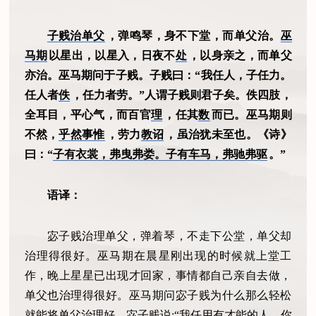
子贱治单父
，弹鸣琴，身不下堂，而单父治。
巫
马期
以星出，以星入，日夜不
处
，以身亲之，而单父
亦治。巫马期问于子贱。子贱曰：“我任人，子任力。
任人者
佚
，任力者劳。”人谓子贱则君子矣。佚四肢，
全耳目，平心气，而百官
理
，任其
数
而已。巫马期则
不然，
乎然事惟
，劳力
教诏
，虽治犹未至也。《诗》
曰：“
子有衣裳，弗曳弗娄。子有车马，弗驰弗驱
。”
语译：
宓子贱治理单父，弹着琴，不走下公堂，单父却
治理得很好。巫马期在晨星刚出现的时候就上堂工
作，晚上星星已出现才回家，事情都自己亲自去做，
单父也治理得很好。巫马期问宓子贱为什么那么轻松
就能将单父治理好，宓子贱说:“我任用有才能的人，你