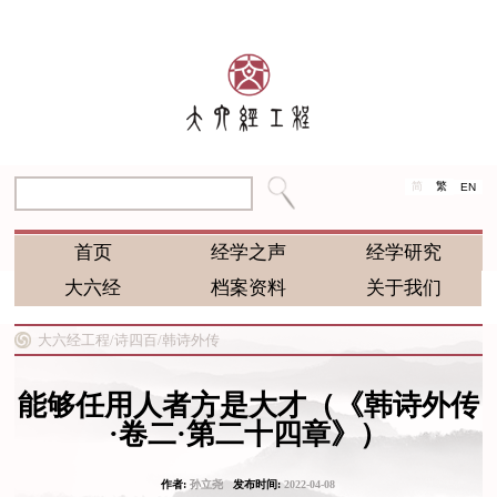
简
繁
EN
首页
经学之声
经学研究
大六经
档案资料
关于我们
大六经工程/
诗四百/
韩诗外传
能够任用人者方是大才（《韩诗外传
·卷二·第二十四章》）
作者:
孙立尧
发布时间:
2022-04-08