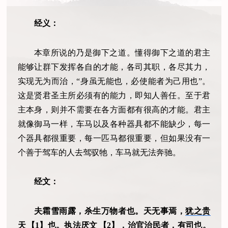
经义：
本章所说的乃是御下之道。懂得御下之道的君主
能够让群下发挥各自的才能，各司其职，各尽其力，
实现无为而治，“身虽无能也，必使能者为己用也”。
这是贤君圣主所必须有的能力，即知人善任。至于君
主本身，则并不需要在各方面都有很高的才能。君主
就像御马一样，车马以及各种器具都不能缺少，每一
个器具都很重要，每一匹马都很重要，但如果没有一
个善于驾车的人去驾驭牠，车马就无法奔驰。
经文：
夫霜雪雨露，杀生万物者也。天无事焉，
犹之贵
天
【1】也。
执法厌文
【2】，治官治民者，有司也。