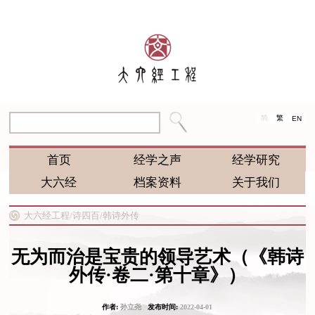
简
繁
EN
首页
经学之声
经学研究
大六经
档案资料
关于我们
大六经工程/
诗四百/
韩诗外传
无为而治是宝贵的领导艺术（《韩诗
外传·卷二·第十章》）
作者:
孙立尧
发布时间:
2022-04-01