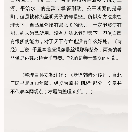
己的国君。开辟土地、种植谷物的是后稷，疏导江
河、平治水土的是禹，掌管刑狱、公平断案的是皋
陶，但是被称为圣明天子的却是尧。所以有方法来管
理天下，自己虽然没有那么多的能力，一定能够使有
能力的人为己所用。没有方法来管理天下，即使自己
有很多的能力，对于天下存亡也没有什么好处。《诗
经》上说:“手里拿着缰绳像是丝绳那样整齐，两旁的骖
马像是跳舞那样合乎节奏。”说的是善于驾驭的可贵。
（整理自孙立尧注译：《新译韩诗外传》，台北
三民书局2012年版。经义为原书“研析”部分，文章并
不代表本网观点；标题为整理者所加。）