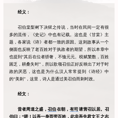
经义：
召伯棠梨树下决狱之传说，当时在民间一定有很
多的流传，《史记》中也有记载。这也是《甘棠》主
题，各家说《诗》者都一致的原因。这则故事从一个
侧面也反映了老百姓对于执政者的期望，所以本章中
也提到“其后在位者骄奢，不恤元元。税赋繁数，百姓
困乏，耕桑失时”，所以歌颂召伯正好反映出了对于时
政的厌恶，这也是为什么汉人常常提到《诗经》中
的“美刺”，这里，诗人是通过美召伯而刺时政。
经文：
昔者周道之盛，
召伯
在朝，
有司
请营召以居。召
伯曰：“嗟！以吾一身而劳百姓，此非吾先君
文王
之志