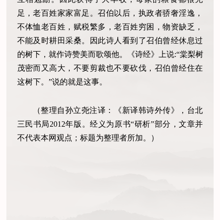
足，老百姓家家富足。召伯以后，执政者骄奢淫逸，
不体恤老百姓，赋税繁多，老百姓穷困，物资缺乏，
不能及时耕田采桑。因此诗人看到了召伯曾经休息过
的树下，就作诗赞美而歌颂他。《诗经》上说:“棠梨树
茂密而又高大，不要剪裁也不要砍伐，召伯曾经住在
这树下。”说的就是这事。
（整理自孙立尧注译：《新译韩诗外传》，台北
三民书局2012年版。经义为原书“研析”部分，文章并
不代表本网观点；标题为整理者所加。）