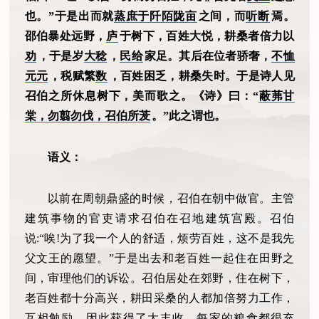
也。”于是出而就
蒸庶于阡陌陇亩
之间，而
听断
焉。
邵伯暴处远野，
庐
于树下，百姓大悦，耕桑者倍力以
劝
，于是岁
大稔
，
民给
家足。其后在位者骄奢，
不恤
元元
，税赋繁
数
，百姓困乏，耕桑失时。于是诗人见
召伯之所休息树下，美而歌之。《诗》曰：“
蔽茀甘
棠，勿翦勿伐，召伯所茇
。”此之谓也。
语义：
以前在周朝鼎盛的时候，召伯在朝中做官。主管
建筑事物的官吏请求召伯在召地建筑宫殿。召伯
说:“唉!为了我一个人的舒适，烦劳百姓，这不是我先
父文王的愿望。”于是出去和老百姓一起住在田野之
间，审理他们的诉讼。召伯居处在郊野，住在树下，
老百姓都十分高兴，耕田采桑的人都加倍努力工作，
互相勉励。因此获得了大丰收，每家的粮食都很充