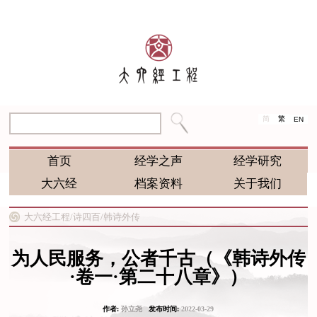
简
繁
EN
首页
经学之声
经学研究
大六经
档案资料
关于我们
大六经工程/
诗四百/
韩诗外传
为人民服务，公者千古（《韩诗外传
·卷一·第二十八章》）
作者:
孙立尧
发布时间:
2022-03-29