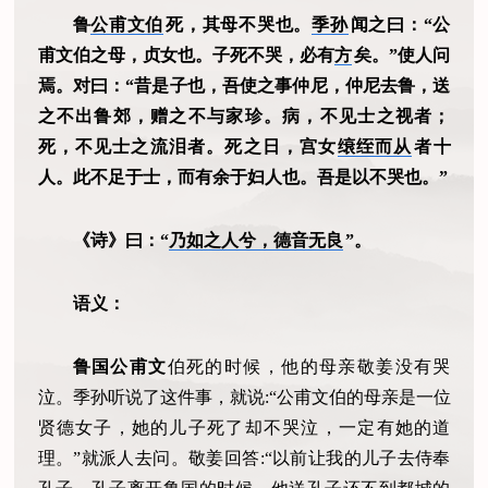
鲁
公甫文伯
死，其母不哭也。
季孙
闻之曰：“公
甫文伯之母，贞女也。子死不哭，必有
方
矣。”使人问
焉。对曰：“昔是子也，吾使之事仲尼，仲尼去鲁，送
之不出鲁郊，赠之不与家珍。病，不见士之视者；
死，不见士之流泪者。死之日，宫女
缞绖而从
者十
人。此不足于士，而有余于妇人也。吾是以不哭也。”
《诗》曰：“
乃如之人兮，德音无良
”。
语义：
鲁国公甫文
伯死的时候，他的母亲敬姜没有哭
泣。季孙听说了这件事，就说:“公甫文伯的母亲是一位
贤德女子，她的儿子死了却不哭泣，一定有她的道
理。”就派人去问。敬姜回答:“以前让我的儿子去侍奉