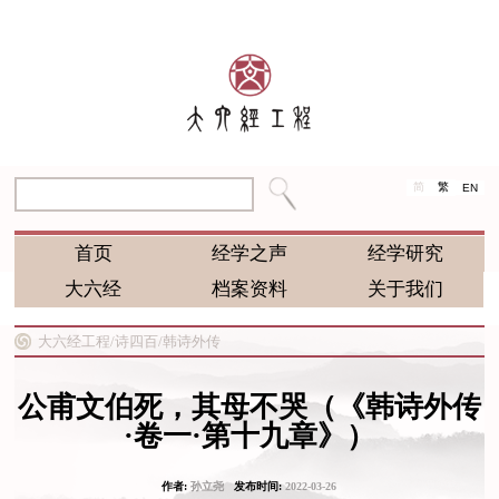
简
繁
EN
首页
经学之声
经学研究
大六经
档案资料
关于我们
大六经工程/
诗四百/
韩诗外传
公甫文伯死，其母不哭（《韩诗外传
·卷一·第十九章》）
作者:
孙立尧
发布时间:
2022-03-26