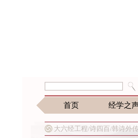
首页
经学之
大六经工程/
诗四百/
韩诗外