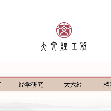
声
经学研究
大六经
档
传