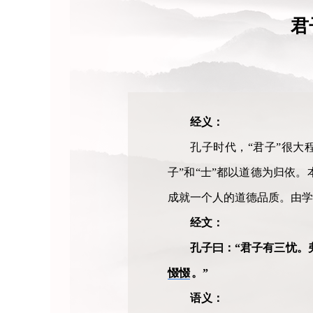
君
经义：
孔子时代，“君子”很大
子”和“士”都以道德为归依
成就一个人的道德品质。由学
经文：
孔子曰：“君子有三忧。
惙惙
。”
语义：