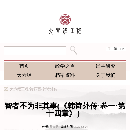
简
繁
EN
首页
经学之声
经学研究
大六经
档案资料
关于我们
大六经工程/
诗四百/
韩诗外传
智者不为非其事(《韩诗外传·卷一·第
十四章》）
作者:
孙立尧
发布时间:
2022-03-24