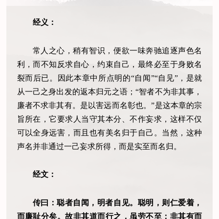
经义：
常人之心，稍有智识，便欲一味奔驰追逐声色名
利，而不知反求自心，约束自己，最终必至于身败名
裂而后已。因此本章中所点明的“自闻”“自见”，是就
从一己之身出发的返本归元之语；“智者不为非其事，
廉者不求非其有。是以害远而名彰也。”是这本章的宗
旨所在，它要求人当守其本分、不作妄求，这样不仅
可以全身远害，而且也有美名归于自己。当然，这种
声名并非通过一己妄求所得，而是实至而名归。
经文：
传曰：聪者自闻，明者自见。聪明，则仁爱着，
而廉耻分矣。故非其道而行之，虽劳不至；非其有而