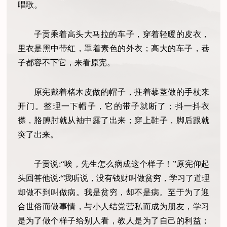
唱歌。
子贡乘着高头大马拉的车子，穿着轻暖的皮衣，
里衣是黑中带红，罩着素色的外衣；高大的车子，巷
子都容不下它，来看原宪。
原宪戴着楮木皮做的帽子，拄着藜茎做的手杖来
开门。整理一下帽子，它的带子就断了；抖一抖衣
襟，胳膊肘就从袖中露了出来；穿上鞋子，脚后跟就
突了出来。
子贡说:“唉，先生怎么病成这个样子！”原宪仰起
头回答他说:“我听说，没有钱财叫做贫穷，学习了道理
却做不到叫做病。我是贫穷，却不是病。至于为了迎
合世俗而做事情，与小人结党营私而成为朋友，学习
是为了做个样子给别人看，教人是为了自己的利益；