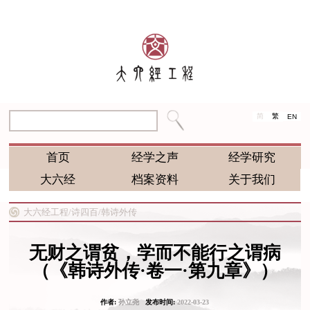
简
繁
EN
首页
经学之声
经学研究
大六经
档案资料
关于我们
大六经工程/
诗四百/
韩诗外传
无财之谓贫，学而不能行之谓病
（《韩诗外传·卷一·第九章》）
作者:
孙立尧
发布时间:
2022-03-23