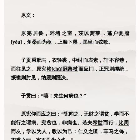
原文：
原宪
居鲁，
环堵
之室，
茨以蒿莱
，蓬户瓮牖
[yǒu]，
角桑而为枢
，上漏下湿，
匡坐
而弦歌。
子贡
乘肥马，衣轻裘，中
绀
而表素，
轩
不容巷，
而往见之。原宪
楮[chǔ]冠黎杖
而应门，正冠则缨绝，
振襟则肘见，纳履则踵决。
子贡曰：“嘻！先生何病也？”
原宪仰而应之曰：“宪闻之，无财之谓贫，学而不
能行之谓病。宪贫也，非病也。若夫
希世
而行，
比周
而友，学以为人，教以为己；仁义之匿，车马之饰，