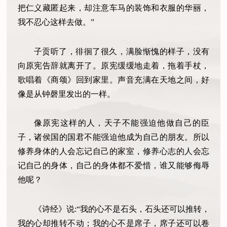
把仁义藏匿起来，却注意车马的装饰和衣服的华丽，
我不忍心这样去做。”
子贡听了，徘徊了很久，满脸惭愧的样子，没有
向原宪告辞就离开了。原宪缓缓地走着，拖着手杖，
歌唱着《商颂》回到家里。声音充满在天地之间，好
像是从钟磬里发出的一样。
像原宪这样的人，天子不能强迫他做自己的臣
子，诸侯国的国君不能强迫他成为自己的朋友。所以
修养身体的人会忘记自己的家室，修养心志的人会忘
记自己的身体，自己的身体都不爱惜，谁又能够侮辱
他呢？
《诗经》说:“我的心不是石头，石头还可以推转，
我的心却推转不动；我的心不是席子，席子还可以卷