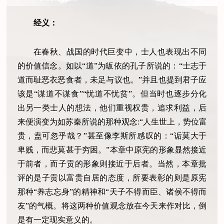
经义：
在春秋、战国的时代巨变中，士人也表现出不同
的价值信念。如以“道”为皈依的孔子所说的：“士志于
道而耻恶衣恶食者，未足与议也。”并且也提到君子应
该是“谋道不谋食”“忧道不忧贫”。但当时也逐步分化
出另一类士人的想法，他们重视权贵，追求利益，后
来便演变为如苏秦所说的那种观念:“人生世上，势位富
贵，盍可忽乎哉？”甚至像李斯所感叹的：“诟莫大于
卑贱，而悲莫甚于穷困。”本章中原宪的形象显然接近
于前者，而子贡的形象则接近于后者。当然，本章批
评的是子贡以富贵自居的态度，所要表彰的则是原宪
那种“养志忘身”的精神和“天子不得而臣、诸侯不得而
友”的气概。将这两种价值观念放在今天来作对比，倒
是有一定现实意义的。