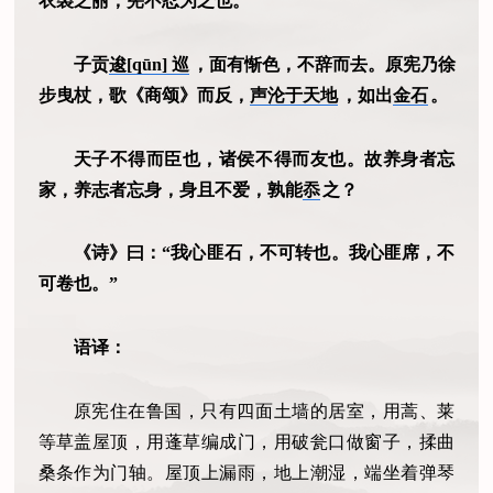
衣裘之丽，宪不忍为之也。”
子贡
逡[qūn] 巡
，面有惭色，不辞而去。原宪乃徐
步曳杖，歌《商颂》而反，
声沦于天地
，如出
金石
。
天子不得而臣也，诸侯不得而友也。故养身者忘
家，养志者忘身，身且不爱，孰能
忝
之？
《诗》曰：“我心匪石，不可转也。我心匪席，不
可卷也。”
语译：
原宪住在鲁国，只有四面土墙的居室，用蒿、莱
等草盖屋顶，用蓬草编成门，用破瓮口做窗子，揉曲
桑条作为门轴。屋顶上漏雨，地上潮湿，端坐着弹琴