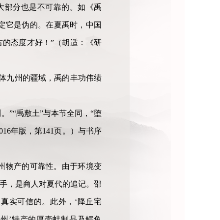
？大部分也是不可靠的。如《禹
定它是伪的。在夏禹时，中国
的态度才好！”（胡适：《研
同体九州的疆域，禹的丰功伟绩
。”“禹敷土”与本节全同，“堕
16年版，第141页。）与书序
州物产的可靠性。由于环境变
之手，是商人对夏代的追记。邵
真实可信的。此外，‘降丘宅
徐州’特产的厚壳蚌制品及鳄鱼