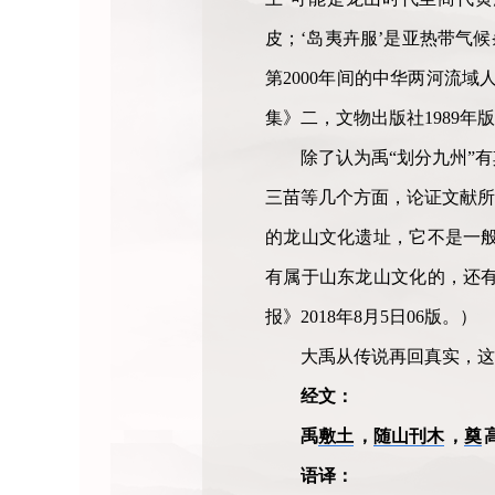
皮；‘岛夷卉服’是亚热带气
第2000年间的中华两河流
集》二，文物出版社1989年
除了认为禹“划分九州”
三苗等几个方面，论证文献所
的龙山文化遗址，它不是一
有属于山东龙山文化的，还
报》2018年8月5日06版。）
大禹从传说再回真实，这
经文：
禹
敷土
，
随山刊木
，
奠
语译：