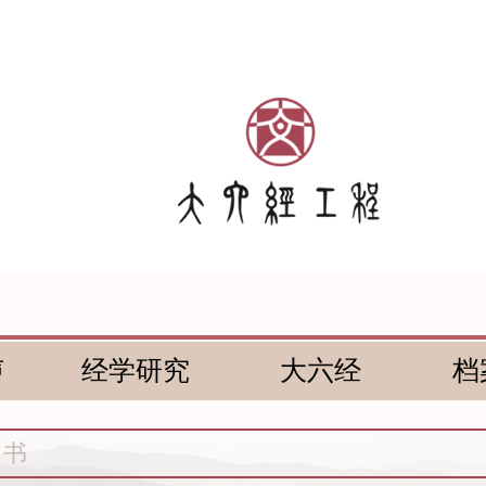
声
经学研究
大六经
档
尚书