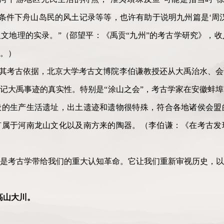
候条件下舟山岛民的风土记录等等，也许有助于说明九州篇是‘周
域人文地理的实录。”（邵望平：《禹贡“九州”的考古学研究》，
版。）
有其考古依据，北京大学考古文博院李伯谦教授还从大禹治水、
记大禹事迹的真实性。特别是“涂山之会”，考古学家在安徽蚌
般的生产生活遗址，出土遗迹和遗物很特殊，符合各地诸侯会盟
有属于河南龙山文化以及南方来的陶器。（李伯谦：《在考古发
是考古学带给我们的重大认知革命。它让我们重新审视历史，以
高山大川。