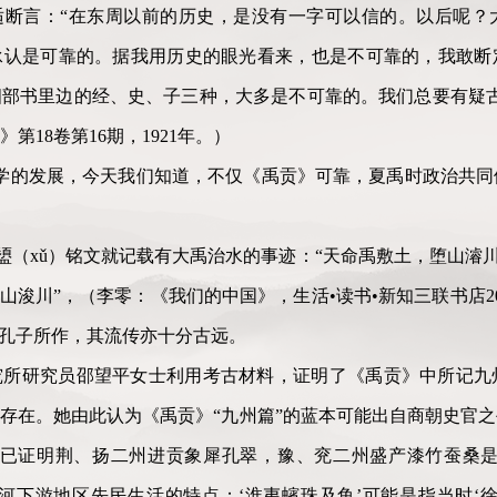
胡适断言：“在东周以前的历史，是没有一字可以信的。以后呢
承认是可靠的。据我用历史的眼光看来，也是不可靠的，我敢断
部书里边的经、史、子三种，大多是不可靠的。我们总要有疑古
18卷第16期，1921年。）
古学的发展，今天我们知道，不仅《禹贡》可靠，夏禹时政治共
公盨（xǔ）铭文就记载有大禹治水的事迹：“天命禹敷土，堕山濬川
山浚川”，（李零：《我们的中国》，生活•读书•新知三联书店20
是孔子所作，其流传亦十分古远。
究所研究员邵望平女士利用考古材料，证明了《禹贡》中所记九
存在。她由此认为《禹贡》“九州篇”的蓝本可能出自商朝史官
料已证明荆、扬二州进贡象犀孔翠，豫、兖二州盛产漆竹蚕桑是
河下游地区先民生活的特点；‘淮夷蠙珠及鱼’可能是指当时‘