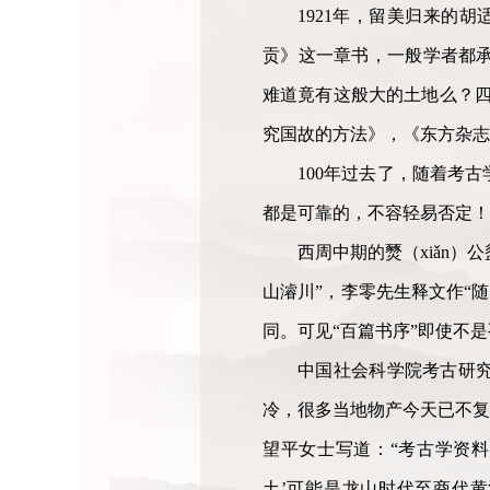
1921年，留美归来的
贡》这一章书，一般学者都
难道竟有这般大的土地么？四
究国故的方法》，《东方杂志》第
100年过去了，随着考
都是可靠的，不容轻易否定！
西周中期的燹（xiǎn）
山濬川”，李零先生释文作“随
同。可见“百篇书序”即使不
中国社会科学院考古研
冷，很多当地物产今天已不复
望平女士写道：“考古学资
土’可能是龙山时代至商代黄