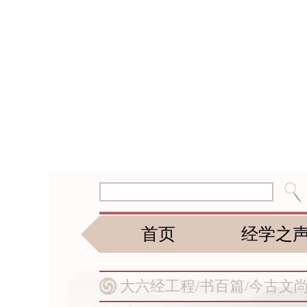
首页
经学之
大六经工程/
书百篇/
今古文