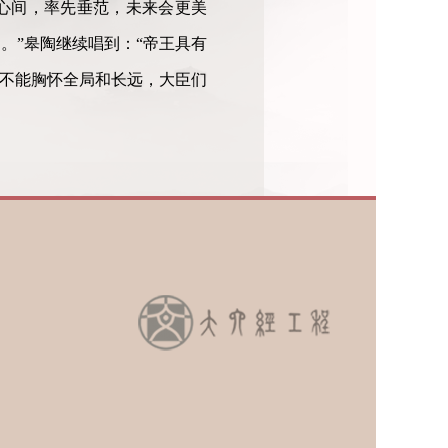
心间，率先垂范，未来会更美
。”皋陶继续唱到：“帝王具有
王不能胸怀全局和长远，大臣们