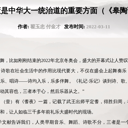
策是中华大一统治道的重要方面（《皋陶
作者:
翟玉忠 付金才
发布时间:
2022-03-11
舞，比如刚刚结束的2022年北京冬奥会，盛大的开幕式让人赞
、诗歌在社会生活中的作用比现代要大，不仅在盛会上起舞奏乐
乐、唱诗——诗均入乐，乐多伴舞。《礼记·乐记》谈到诗、歌
动其容也，三者本于心，然后乐器从之。”
（壹）有《耆夜》一篇，记载了武王出师平定耆，得胜归周，在
和，让人如临三千多年前礼乐大盛时代的现场。
学文献告诉我们，人类早期音乐、舞蹈、诗歌不分，三者是一