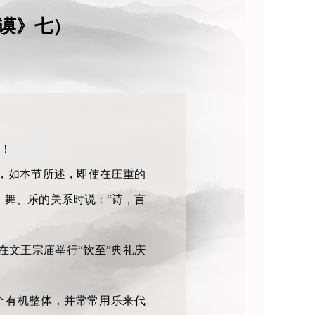
谟》七）
叹！
，如本节所述，即使在庄重的
、舞、乐的关系时说：“诗，言
文王宗庙举行“饮至”典礼庆
个有机整体，并常常用乐来代