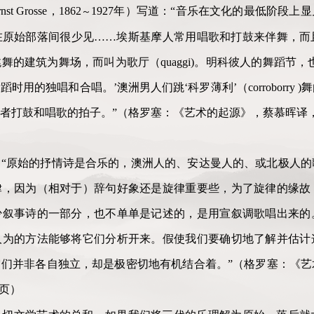
Grosse，1862
1927年）写道：“音乐在文化的最低阶段上
～
在原始部落间很少见……埃斯基摩人常用唱歌和打鼓来伴舞，而
舞的建筑为舞场，而叫为歌厅（quaggi)。明科彼人的舞蹈节，
用的独唱和合唱。’澳洲男人们跳‘科罗薄利’（corroborry
者打鼓和唱歌的拍子。”（格罗塞：《艺术的起源》，蔡慕晖译，商务
“原始的抒情诗是合乐的，澳洲人的、安达曼人的、或北极人的
律，因为（相对于）辞句好象还是旋律重要些，为了旋律的缘故
少叙事诗的一部分，也不单单是记述的，是用宣叙调歌唱出来的
人为的方法能够将它们分析开来。假使我们要确切地了解并估计
们并非各自独立，却是极密切地有机结合着。”（格罗塞：《艺
5页）