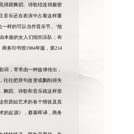
显见得跟舞蹈、诗歌结连得极密
且音乐还在表演中占着这样重
也一样的可以当作音乐节。‘他
 )舞由本族的女人们组织乐队；布
印书馆1984年版，第214
歌词，常常由一种旋律传出，
，往往把辞句改变或删削得失
。舞蹈、诗歌和音乐就这样形
这些原始艺术的各个情状及其
术的起源》，蔡慕晖译，商务