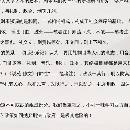
一切文学艺术的总和。如果我们将三代的乐理解为原始、落后就
，与礼制、政令、刑罚并列。
则乐强调的是和同。二者相辅相成，构成了社会秩序的基础。《
相敬。乐胜（胜，过分——笔者注）则流（流，不敬——笔者注
之事也。礼义立，则贵贱等矣。乐文同，则上下和矣。”
的关系，《礼记·乐记》认为，要用礼制引导人们的意志，用音
人们做坏事。礼制、音乐、刑罚、政令，其终极目标都是用来
声（《说苑·修文》作“性”——笔者注），政以一其行，刑以防
”“礼节民心，乐和民声，政以行之，刑以防之。礼乐刑政，四
治道不可或缺的组成部分。我们当重视之，不可一味学习西方自
艺政策如同抛弃刑法与政府，是极其危险的！