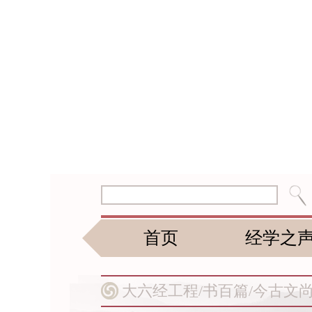
首页
经学之
大六经工程/
书百篇/
今古文