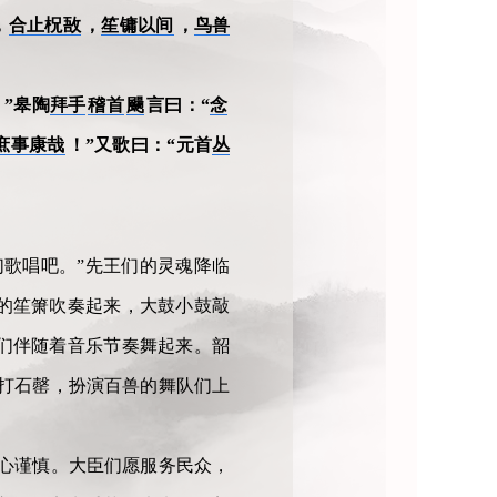
，
合止柷敔
，
笙镛以间
，
鸟兽
！”皋陶
拜手
稽首
颺
言曰：“
念
庶事康哉
！”又歌曰：“元首
丛
歌唱吧。”先王们的灵魂降临
的笙箫吹奏起来，大鼓小鼓敲
们伴随着音乐节奏舞起来。韶
打石罄，扮演百兽的舞队们上
心谨慎。大臣们愿服务民众，