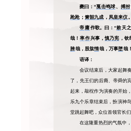
夔曰：“
戛击鸣球
、
搏拊
跄跄
；
箫韶九成
，
凤皇来仪
帝
庸
作歌。曰：“
敕
天
哉！
率
作
兴事，
慎乃宪
，钦
脞
哉，股肱
惰
哉，万事
堕
哉
语译：
会议结束后，大家起舞奏
了，先王们的后裔、帝舜的
起来，敲柷作为演奏的开始
乐九个乐章结束后，扮演神鸟
堂跳起舞吧，众位首领官长们
在这隆重热烈的气氛中，