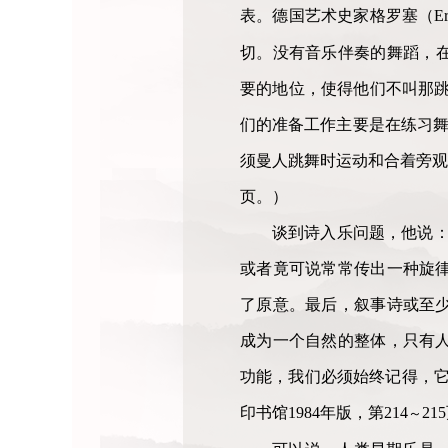
表。德国艺术史家格罗塞（Ernst 
切。没有音乐伴奏的舞蹈，
要的地位，使得他们不叫那跳
们的准备工作主要是在练习舞蹈时
须曼人跳舞时运动和合着旁观
页。）
谈到诗入乐问题，他说：
或者竟可说常常传出一种旋
了原意。最后，叙事诗或至
成为一个自然的整体，只有
功能，我们必须始终记得，它
印书馆1984年版，第214
21
～