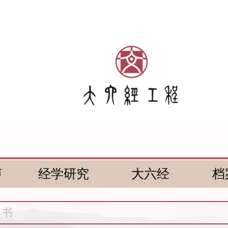
声
经学研究
大六经
档
尚书