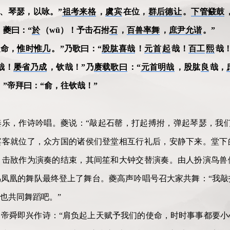
、琴瑟，以咏。”
祖考来格
，
虞宾
在位，
群后德让
。
下管鼗鼓
。夔曰：“
於
（wū）！予击石拊
石
，
百兽率舞
，
庶尹允谐
。”
之命，
惟时惟几
。”乃歌曰：“
股肱喜哉
！
元首
起
哉
！
百工
熙
哉
哉！
屡省乃成
，钦哉！”乃
赓载歌曰
：“
元首明哉
，股肱
良
哉，
！”帝拜曰：“俞，往钦哉！”
乐，作诗吟唱。夔说：“敲起石罄，打起搏拊，弹起琴瑟，我们
宾客就位了，众方国的诸侯们登堂相互行礼后，安静下来。堂下
，击敔作为演奏的结束，其间笙和大钟交替演奏。由人扮演鸟兽
凤凰的舞队最终登上了舞台。夔高声吟唱号召大家共舞：“我敲
也共同舞蹈吧。”
帝舜即兴作诗：“肩负起上天赋予我们的使命，时时事事都要小