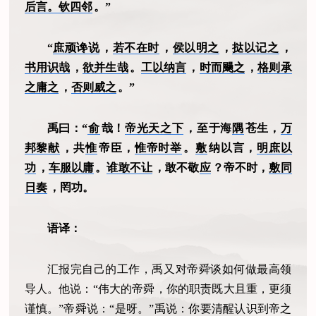
后言。钦四邻
。”
“
庶顽谗说
，
若不在时
，
侯以明之
，
挞以记之
，
书用识哉
，
欲并生哉
。
工以纳言
，
时而颺之
，
格则承
之庸之
，
否则威之
。”
禹曰：“
俞
哉！
帝光天之下
，至于海
隅
苍生，
万
邦黎献
，共
惟
帝臣，
惟帝时举
。
敷
纳以言，
明庶以
功
，
车服以庸
。
谁敢不让
，敢不敬
应
？帝不时，
敷同
日奏
，罔功。
语译：
汇报完自己的工作，禹又对帝舜谈如何做最高领
导人。他说：“伟大的帝舜，你的职责既大且重，更须
谨慎。”帝舜说：“是呀。”禹说：你要清醒认识到帝之