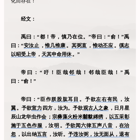
化而存在！
经文：
禹曰：“都！帝，慎乃在位。”帝曰：“俞！”禹
曰：“
安汝止
，
惟几惟康
。
其弼直
，
惟动丕应
。
徯志
以昭受上帝
，
天其申命用休
。”
帝曰：“吁！臣哉
邻
哉！邻哉臣哉！”禹
曰：“俞！”
帝曰：“臣作
朕股肱耳目
。予欲
左右有民
，汝
翼
。予欲
宣力
四方，汝为。予欲
观古人之象
，日月星
辰山龙华虫作
会
；
宗彝藻火粉米黼黻絺绣
，
以五采彰
施于五色作服
，汝
明
。
予欲闻六律五声八音
，
在治
忽
，以出纳
五言
，汝听。
予违汝弼，汝无面从，退有