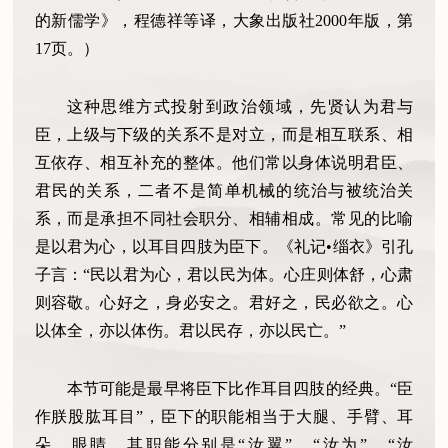
的新儒学》，程德祥等译，大象出版社2000年版，第
17页。）
这种思维方式投射到政治领域，先贤认为君与
臣，上级与下级的关系不是对立，而是相互联系、相
互依存、相互补充的整体。他们常以身体说明君臣、
君民的关系，二者不是简单机械的统治与被统治关
系，而是承担不同社会职分、相辅相成。常见的比喻
是以君为心，以耳目四肢为臣下。《礼记•缁衣》引孔
子言：“民以君为心，君以民为体。心庄则体舒，心肃
则容敬。心好之，身必安之。君好之，民必欲之。心
以体全，亦以体伤。君以民存，亦以民亡。”
本节可能是最早将臣下比作耳目四肢的经典。“臣
作朕股肱耳目”，臣下的职能相当于大腿、手臂、耳
朵、眼睛，其职能分别是“汝翼”、“汝为”、“汝