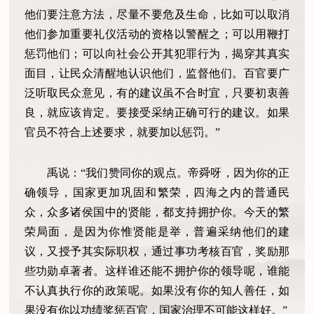
他们要注意方法，尽量不要危及生命，比如可以取消
他们参加重要礼仪活动的资格以警醒之；可以用鞭打
惩罚他们；可以向社会公开其犯罪行为，揭穿其真实
面目，让民众清醒地认识他们，监督他们。百官要广
泛听取民众意见，有的建议虽不合时宜，只要初衷善
良，就应该肯定。要接受采纳正确可行的建议。如果
官员不符合上述要求，就要加以惩罚。”
禹说：“我们赞同你的观点。帝舜呀，因为你的正
确领导，国家更加巩固和繁荣，四海之内的普通民
众，众多诸侯国中的贤能，都支持拥护你。今天的繁
荣局面，是因为你惟贤能是举，普遍采纳他们的建
议，又授予其实际职权，通过事功考核百官，奖励那
些功勋卓著者。这样谁还能不拥护你的领导呢，谁能
不认真执行你的政策呢。如果没有你的知人善任，如
果没有你以功绩奖惩百官，国家治理不可能这样好。”