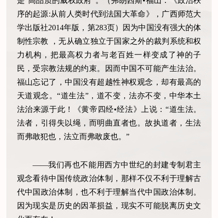
是“高品质的威权政府”。（弗朗西斯•福山：《政治秩
序的起源:从前人类时代到法国大革命》，广西师范大
学出版社2014年版，第283页）因为中国没有强大的体
制性宗教 ，无从确立独立于国家之外的裁判系统和权
力机构，把最高权力者与老百姓一样变成了神的子
民，受宗教法规的约束。因而中国不可能产生法治。
福山忘记了，中国没有超越性神权观念，却有最高的
天道观念。“道生法”，道不变，法亦不变，中华本土
法治来源于此！《黄帝四经•经法》上说：“道生法。
法者，引得失以绳，而明曲直者也。故执道者，生法
而弗敢犯也，法立而弗敢废也。”
——我们再也不能用西方中世纪的封建专制君主
观念看待中国传统政治体制，那样不仅不利于理解古
代中国政治体制，也不利于理解当代中国政治体制。
因为现实是历史的因革损益，现实不可能脱离历史文