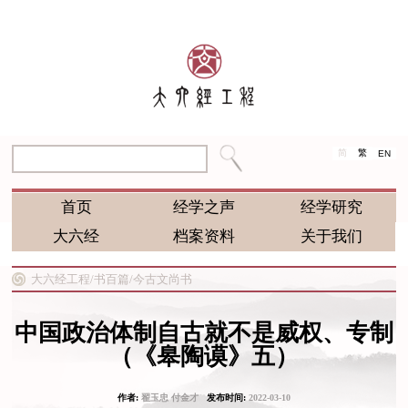
简
繁
EN
首页
经学之声
经学研究
大六经
档案资料
关于我们
大六经工程/
书百篇/
今古文尚书
中国政治体制自古就不是威权、专制
（《皋陶谟》五）
作者:
翟玉忠 付金才
发布时间:
2022-03-10