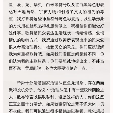
星、辰、龙、华虫、白米等符号以及红白黑等色彩表
达对天地自然、宇宙万物和创造了文明的祖先的尊
重，我打算将这些神圣符号与色彩复活，以生动形象
的方式用在丝织品和礼服制做上，我相信你们能做好
这件事。歌舞是民众表达生活现状、情绪情感、爱恨
情仇的独特方式，我想通过歌舞所表现出来的民众爱
恨来考察治理得失，接受民众的意见。你们应该理解
我为何重视歌舞吧。如果我们君臣之间见解不同，你
们认为我的主张错误，你们要坦诚地提出来，不能当
面不说，背后乱说，各位大臣要清楚这一点。”
帝舜十分清楚国家治理队伍鱼龙混杂，存在两面
派和投机分子。他说：“治理队伍中有一些狡猾阴险之
人，散布谗言以谋取私利。谁是这样的人，你们这些
正直之臣十分清楚。如果狡猾阴险之辈不识大体，仍
不收敛。我们可以通过很多措施加以整顿。教化惩戒