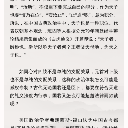
明”、“汝听”。不仅臣下要完成自己的职分，作为天子
也要“慎乃在位”、“安汝止”，“止”通“职”，意为职分。
所以，在中国古典政治学中，天子也是一种职位。代
表汉朝基本观念，班固等人根据公元79年朝廷经学辩
论结果撰集而成的《白虎通义》开篇即说：“天子者，
爵称也。爵所以称天子者何？王者父天母地，为天之
子也。”
如同心对四肢不是单纯的支配关系，元首对下级
也不是单纯的支配关系，这样的政治体制怎么可能是
威权专制？古代无论国君还是臣下，都要在符合天道
的礼义法度内行事，国君又怎么可能超越法律而独裁
呢？
美国政治学者弗朗西斯•福山认为中国古今都