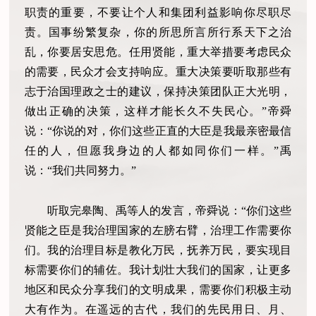
职责的重要，不要让个人和集团利益影响你尽职尽
责。国事纷繁复杂，你的所思所言所行系天下之治
乱，你要居安思危。任用贤能，重大举措要考虑民众
的需要，民众才会支持响应。重大决策要听取那些有
志于治国理政之士的建议，保持决策团队正大光明，
做出正确的决策，这样才能长久不失民心。”帝舜
说：“你说的对，你们这些正直的大臣是我最亲密最信
任的人，但愿我身边的人都如同你们一样。”禹
说：“我们共同努力。”
听取完皋陶、禹等人的发言，帝舜说：“你们这些
贤能之臣是我治理国家的左膀右臂，治理工作需要你
们。我的治理目标是教化万民，抚养万民，要实现目
标需要你们的辅佐。我计划壮大我们的国家，让更多
地区和民众分享我们的文明成果，需要你们积极主动
大有作为。在遥远的古代，我们的先民用日、月、