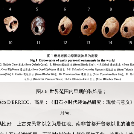
图2-6 世界范围内早期的装饰品；
esco D'ERRICO、高星：《旧石器时代装饰品研究：现状与意义
月号。
好，上古先民常以之为居住地。南非首都开普敦以北的迪普克罗夫岩厦