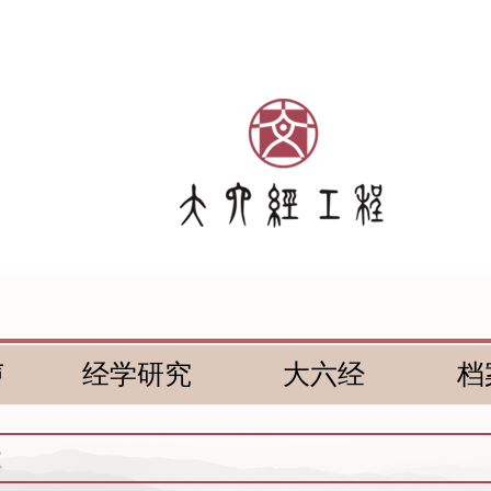
声
经学研究
大六经
档
秋