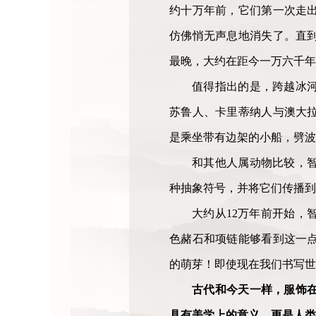
约十万年前，它们第一次走
仿佛悄无声息地消失了。直
最晚，大约在距今一万六千年
值得指出的是，跨越冰
苏鲁人、卡里蒂纳人与澳大
是乘坐带有边架的小船，劈波
和其他人属动物比较，
种抽象符号，并将它们传播到
大约从12万年前开始，
色赭石和项链能够看到这一
的萌芽！即使现在我们书写世
古代和今天一样，服饰
具有美学上的意义，更是人类