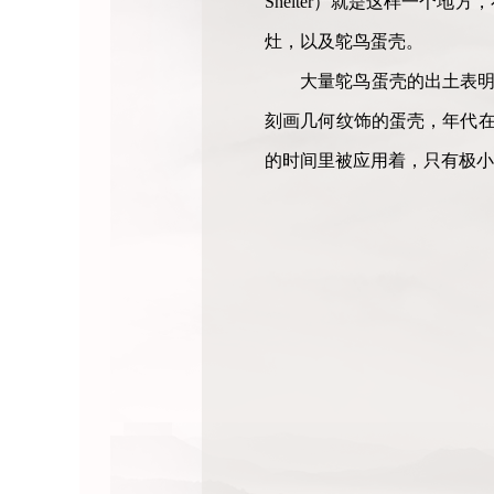
Shelter）就是这样一
灶，以及鸵鸟蛋壳。
大量鸵鸟蛋壳的出土表明
刻画几何纹饰的蛋壳，年代在5
的时间里被应用着，只有极小