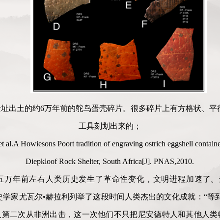
夫遗址出土的约6万年前的鸵鸟蛋壳碎片。很多碎片上有方格状、
工具刻划出来的；
.A Howiesons Poort tradition of engraving ostrich eggshell container
Diepkloof Rock Shelter, South Africa[J]. PNAS,2010.
五万年前左右人类历史发生了革命性变化，文明进程加速了。
历史学家尤瓦尔•赫拉利列举了这段时间人类杰出的文化成就：“等
人第二次从非洲出击，这一次他们不只把尼安德特人和其他人类