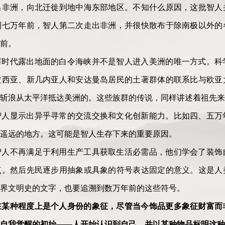
出非洲，向北迁徙到地中海东部地区。不知什么原因，这批智人
到七万年前，智人第二次走出非洲，并很快散布于除南极以外的
前。
河时代露出地面的白令海峡并不是智人进入美洲的唯一方式。科
拉西亚、新几内亚人和安达曼岛居民的土著群体的联系比与欧亚
斩浪从太平洋抵达美洲的。这些族群的传说，同样讲述着祖先来
智人显示出异乎寻常的交流交换和文化创新能力。比如四、五万
遥远的地方。这可能是智人生存下来的重要原因。
智人不再满足于利用生产工具获取生活必需品，他们学会了装饰
点。然后先民逐步用抽象或具象的符号表达固定的意义。这是人
界文明史的文字，也要追溯到数万年前的这些符号。
在某种程度上是个人身份的象征，尽管当今饰品更多象征财富而
自我觉醒的初始——人开始认识到自己，并以某种物品标明这种