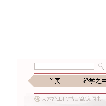
首页
经学之
大六经工程/
书百篇/
逸周书