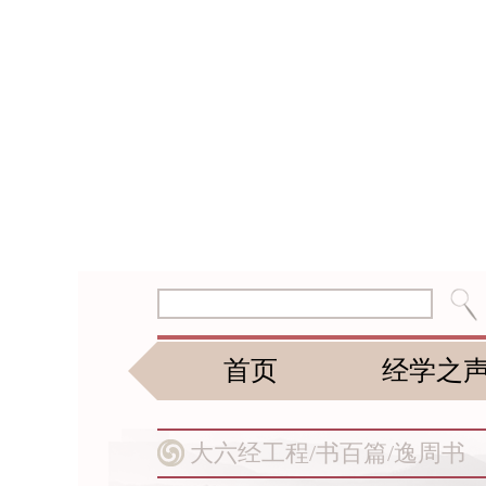
首页
经学之
大六经工程/
书百篇/
逸周书