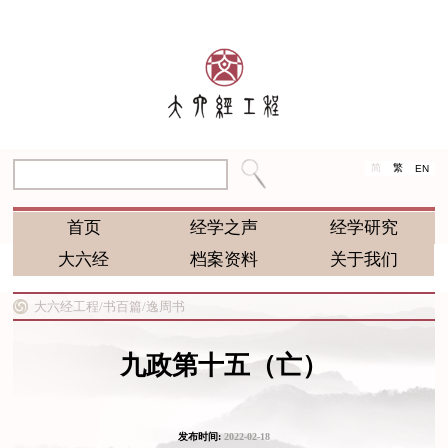
简
繁
EN
首页
经学之声
经学研究
大六经
档案资料
关于我们
大六经工程/
书百篇/
逸周书
九政第十五（亡）
发布时间:
2022-02-18